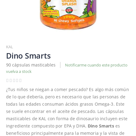
Saltar
al
KAL
comienzo
Dino Smarts
de
90 cápsulas masticables
Notificarme cuando este producto
la
vuelva a stock
galería
de
imágenes
¿Tus niños se niegan a comer pescado? Es algo más común
de lo que debería, pero es necesario que las personas de
todas las edades consuman ácidos grasos Omega-3. Este
se suele encontrar en el aceite de pescado. Las cápsulas
masticables de KAL con forma de dinosaurio incluyen este
ingrediente compuesto por EPA y DHA.
Dino Smarts
es
beneficioso principalmente para la memoria y la vista de