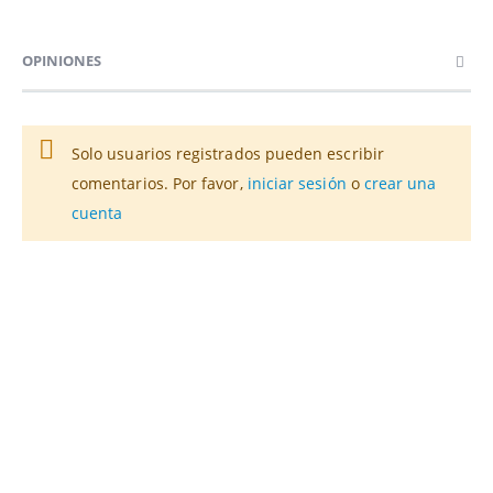
OPINIONES
Solo usuarios registrados pueden escribir
comentarios. Por favor,
iniciar sesión
o
crear una
cuenta