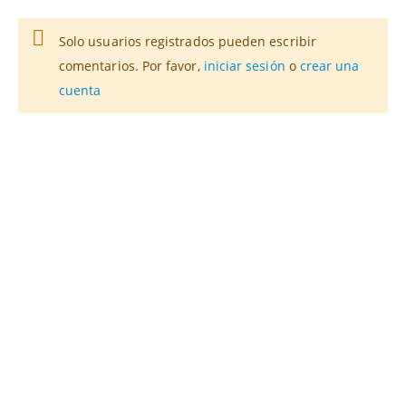
Solo usuarios registrados pueden escribir
comentarios. Por favor,
iniciar sesión
o
crear una
cuenta