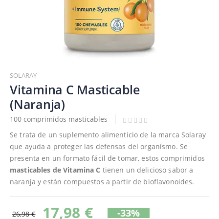
Saltar
al
SOLARAY
comienzo
Vitamina C Masticable
de
(Naranja)
la
galería
100 comprimidos masticables
de
Se trata de un suplemento alimenticio de la marca Solaray
imágenes
que ayuda a proteger las defensas del organismo. Se
presenta en un formato fácil de tomar, estos comprimidos
masticables de Vitamina C
tienen un delicioso sabor a
naranja y están compuestos a partir de bioflavonoides.
17,98 €
-33%
26,98 €