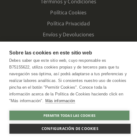
Términos y Condiciones
Política Cookies
Política Privacidad
Envíos y Devoluciones
Sobre las cookies en este sitio web
Debes saber que este sitio web, cuyo responsable es
B75155622, utiliza cookies propias y de terceros para que tu
navegación sea óptima, así podrá adaptarse a tus preferencias y
realizar labores analíticas. Si consientes nuestro uso de cookies
pincha en el botón "Permitir Cookies". Conoce toda la
información acerca de la Política de Cookies haciendo click en
"Más información".
Más información
HerbolarioWeb © 2026. All Rights Reserved
PERMITIR TODAS LAS COOKIES
AGOTADO
CONFIGURACIÓN DE COOKIES