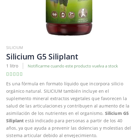
Saltar
al
SILICIUM
comienzo
Silicium G5 Siliplant
de
1 litro
Notificarme cuando este producto vuelva a stock
la
galería
Valoración:
100
100
% of
de
Es una fórmula en formato líquido que incorpora silicio
imágenes
orgánico natural. SILICIUM también incluye en el
suplemento mineral extractos vegetales que favorecen la
salud de las articulaciones y contribuyen al aumento de la
asimilación de los nutrientes en el organismo.
Silicium G5
Siliplant
está indicado para personas a partir de los 40
años, ya que ayuda a prevenir las dolencias y molestias del
sistema articular debido al envejecimiento.