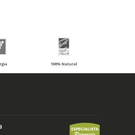
Natural
Solaray
LC
B