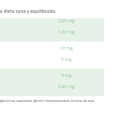
tos lípidos.
a dieta sana y equilibrada.
otege la salud cardiovascular.
2,95 mg
1,92 mg
la protección del cuerpo ante ciertas
10 mg
5 mg
olesterol y triglicéridos
, lo que beneficia de algún
9 mg
0,45 mg
glicerina), espesante (gliceril monoestearato), lecitina de soja