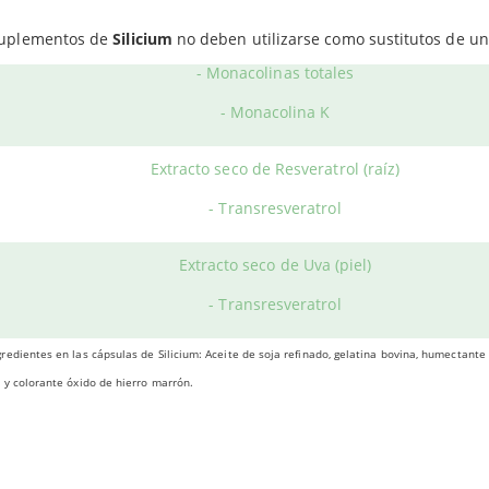
s cápsulas de Silicium ayudan a inhibir la síntesis excesiva de cier
Levadura de Arroz rojo
suplementos de
Silicium
no deben utilizarse como sustitutos de un
ás, es un producto que posee
propiedades antiinflamatorias
y pr
- Monacolinas totales
EFICIOS
- Monacolina K
destacar que Orgono Col es un producto natural que contribuye a 
Extracto seco de Resveratrol (raíz)
rmedades relacionadas con el metabolismo y la
obesidad
.
- Transresveratrol
se debe a su acción a la hora de regular los niveles normales de
c
al sistema cardiaco y vascular.
Extracto seco de Uva (piel)
ÓNDE COMPRAR?
- Transresveratrol
ium
vende el producto en envases con
135 cápsulas
.
redientes en las cápsulas de Silicium: Aceite de soja refinado, gelatina bovina, humectante (
ra ahora
OrgonoCol
al mejor precio en Herbolario Web.
 y colorante óxido de hierro marrón.