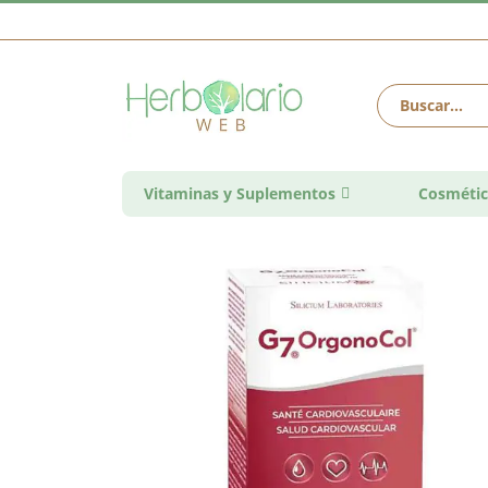
Vitaminas y Suplementos
Cosmétic
Saltar
al
final
de
la
galería
de
imágenes