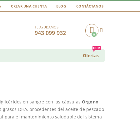
N
CREAR UNA CUENTA
BLOG
CONTÁCTANOS
TE AYUDAMOS
943 099 932
0
Cart
HOT!
Ofertas
riglicéridos en sangre con las cápsulas
Orgono
os grasos DHA, procedentes del aceite de pescado
eal para el mantenimiento saludable del sistema