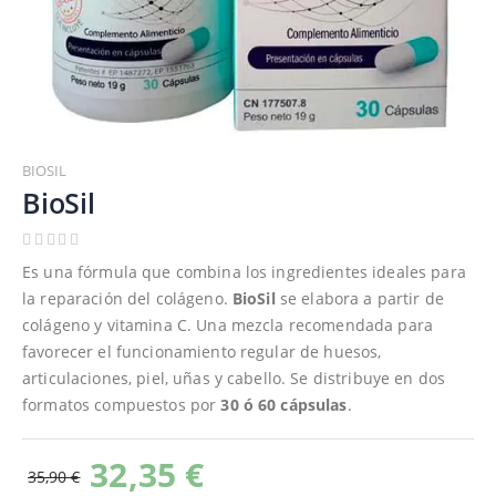
Saltar
al
BIOSIL
comienzo
BioSil
de
la
galería
Es una fórmula que combina los ingredientes ideales para
de
la reparación del colágeno.
BioSil
se elabora a partir de
imágenes
colágeno y vitamina C. Una mezcla recomendada para
favorecer el funcionamiento regular de huesos,
articulaciones, piel, uñas y cabello. Se distribuye en dos
formatos compuestos por
30 ó 60 cápsulas
.
32,35 €
35,90 €