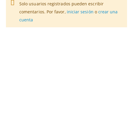
Solo usuarios registrados pueden escribir
comentarios. Por favor,
iniciar sesión
o
crear una
cuenta