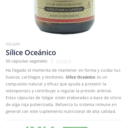
Saltar
al
SOLGAR
comienzo
Sílice Oceánico
de
50 cápsulas vegetales
la
galería
Ha llegado el momento de mantener en forma y cuidar tus
de
huesos, cartílagos y tendones.
Sílice Oceánico
es un
imágenes
compuesto natural y eficaz que ayuda a prevenir la
osteoporosis y contribuye a regular la presión arterial.
Estas cápsulas de Solgar están elaboradas a base de silicio
de alga roja pulverizada. Refuerza tu sistema inmune en
general con este suplemento nutricional de alta calidad.