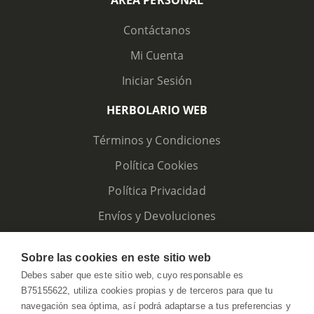
ÁREA PERSONAL
Contáctanos
Mi Cuenta
Iniciar Sesión
HERBOLARIO WEB
Términos y Condiciones
Política Cookies
Política Privacidad
Envíos y Devoluciones
Sobre las cookies en este sitio web
Debes saber que este sitio web, cuyo responsable es
B75155622, utiliza cookies propias y de terceros para que tu
navegación sea óptima, así podrá adaptarse a tus preferencias y