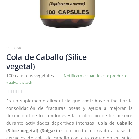
Saltar
al
SOLGAR
comienzo
Cola de Caballo (Sílice
de
vegetal)
la
galería
100 cápsulas vegetales
Notificarme cuando este producto
de
vuelva a stock
imágenes
Es un suplemento alimenticio que contribuye a facilitar la
consolidación de fracturas óseas y ayuda a mejorar la
flexibilidad de los tendones y la protección de los mismos
durante actividades deportivas intensas.
Cola de Caballo
(Sílice vegetal) (Solgar)
es un producto creado a base de
extractos de cola de caballo con alto contenido en sílice