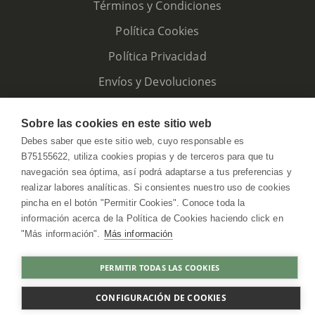
Términos y Condiciones
Política Cookies
Política Privacidad
Envíos y Devoluciones
Sobre las cookies en este sitio web
Debes saber que este sitio web, cuyo responsable es
B75155622, utiliza cookies propias y de terceros para que tu
navegación sea óptima, así podrá adaptarse a tus preferencias y
realizar labores analíticas. Si consientes nuestro uso de cookies
pincha en el botón "Permitir Cookies". Conoce toda la
información acerca de la Política de Cookies haciendo click en
"Más información".
Más información
HerbolarioWeb © 2026. All Rights Reserved
PERMITIR TODAS LAS COOKIES
AGOTADO
CONFIGURACIÓN DE COOKIES