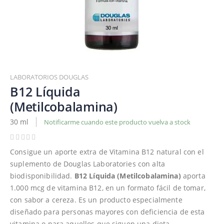
Saltar
al
LABORATORIOS DOUGLAS
comienzo
B12 Líquida
de
(Metilcobalamina)
la
galería
30 ml
Notificarme cuando este producto vuelva a stock
de
imágenes
Consigue un aporte extra de Vitamina B12 natural con el
suplemento de Douglas Laboratories con alta
biodisponibilidad.
B12 Líquida (Metilcobalamina)
aporta
1.000 mcg de vitamina B12, en un formato fácil de tomar,
con sabor a cereza. Es un producto especialmente
diseñado para personas mayores con deficiencia de esta
vitamina o para aquellos que siguen una dieta