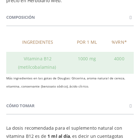
precio en Herbolario Web.
COMPOSICIÓN
INGREDIENTES
POR 1 ML
%VRN*
Vitamina B12
1000 mg
4000
(metilcobalamina)
Más ingredientes en las gotas de Douglas: G
licerina, aroma natural de cereza,
vitamina, conservante (benzoato sódico), ácido cítrico.
CÓMO TOMAR
La dosis recomendada para el suplemento natural con
vitamina B12 es de
1 ml al día
, es decir un cuentagotas