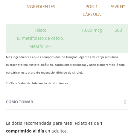
INGREDIENTES
POR 1
%VRN*
CÁPSULA
Folato
1.000 mcg
500
(L-metilfolato de calcio,
Metafolin
)
®
Más ingredientes en los comprimidos de Douglas: Agentes de carga (celulosa
microcristalina, fosfato dicálcico, carboximetilcelulosa) y antiaglomerantes (ácido
esteárico, estearato de magnesio, dióxido de silicio).
* VRN = Valor de Referencia de Nutrientes.
CÓMO TOMAR
La dosis recomendada para Metil Folato es de
1
comprimido al día
en adultos.