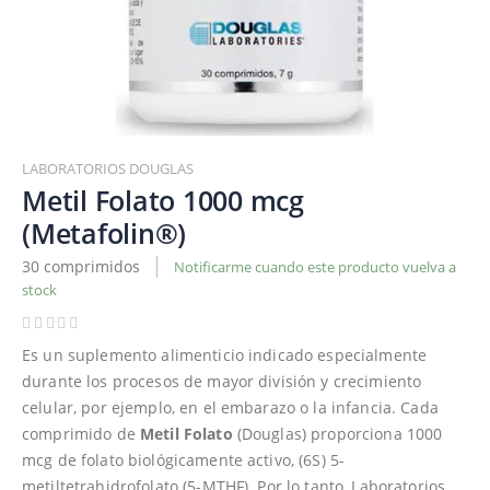
Saltar
al
LABORATORIOS DOUGLAS
comienzo
Metil Folato 1000 mcg
de
(Metafolin®)
la
galería
30 comprimidos
Notificarme cuando este producto vuelva a
de
stock
imágenes
Es un suplemento alimenticio indicado especialmente
durante los procesos de mayor división y crecimiento
celular, por ejemplo, en el embarazo o la infancia. Cada
comprimido de
Metil Folato
(Douglas) proporciona 1000
mcg de folato biológicamente activo, (6S) 5-
metiltetrahidrofolato (5-MTHF). Por lo tanto, Laboratorios