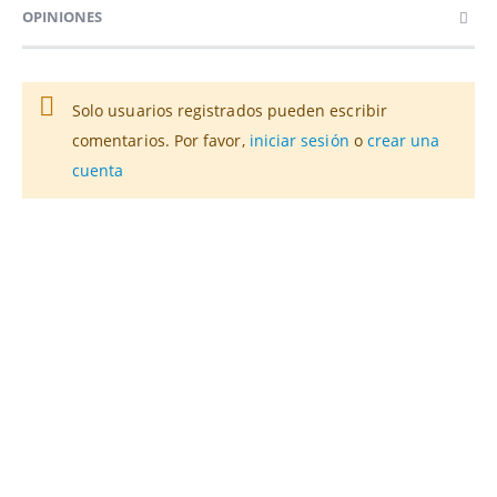
OPINIONES
Solo usuarios registrados pueden escribir
comentarios. Por favor,
iniciar sesión
o
crear una
cuenta