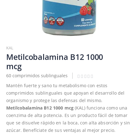
Saltar
al
KAL
comienzo
Metilcobalamina B12 1000
de
mcg
la
galería
60 comprimidos sublinguales
de
Mantén fuerte y sano tu metabolismo con estos
imágenes
comprimidos sublinguales que apoyan el desarrollo del
organismo y protege las defensas del mismo.
Metilcobalamina B12 1000 mcg
(KAL) funciona como una
coenzima de alta potencia. Es un producto fácil de tomar
que se disuelve rápido en la boca, con alta absorción y sin
azúcar. Benefíciate de sus ventajas al mejor precio.