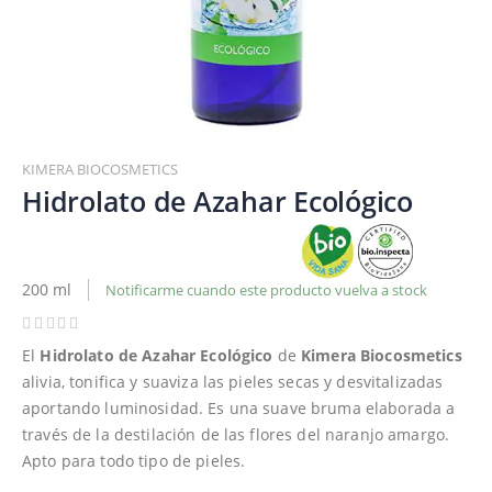
Saltar
al
KIMERA BIOCOSMETICS
comienzo
Hidrolato de Azahar Ecológico
de
la
galería
de
200 ml
Notificarme cuando este producto vuelva a stock
imágenes
El
Hidrolato de Azahar Ecológico
de
Kimera Biocosmetics
alivia, tonifica y suaviza las pieles secas y desvitalizadas
aportando luminosidad. Es una suave bruma elaborada a
través de la destilación de las flores del naranjo amargo.
Apto para todo tipo de pieles.