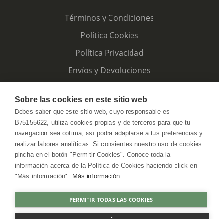
Términos y Condiciones
Política Cookies
Política Privacidad
Envíos y Devoluciones
Sobre las cookies en este sitio web
Debes saber que este sitio web, cuyo responsable es
B75155622, utiliza cookies propias y de terceros para que tu
navegación sea óptima, así podrá adaptarse a tus preferencias y
realizar labores analíticas. Si consientes nuestro uso de cookies
pincha en el botón "Permitir Cookies". Conoce toda la
información acerca de la Política de Cookies haciendo click en
"Más información".
Más información
HerbolarioWeb © 2026. All Rights Reserved
PERMITIR TODAS LAS COOKIES