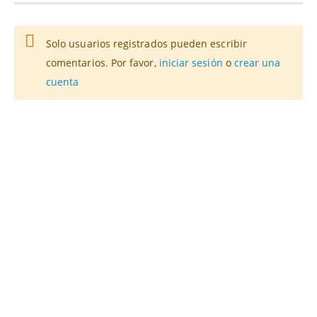
Solo usuarios registrados pueden escribir
comentarios. Por favor,
iniciar sesión
o
crear una
cuenta