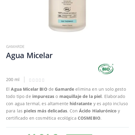
Saltar
al
GAMARDE
comienzo
Agua Micelar
de
la
galería
de
200 ml
imágenes
El
Agua Micelar BIO
de
Gamarde
elimina en un solo gesto
todo tipo de
impurezas
o
maquillaje de la piel
. Elaborado
con agua termal, es altamente
hidratante
y es apto incluso
para las
pieles más delicadas
. Con
Ácido Hialurónico
y
certificado en cosmética ecológica
COSMEBIO
.