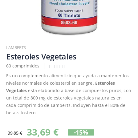
Saltar
al
LAMBERTS
comienzo
Esteroles Vegetales
de
60 comprimidos
la
galería
Es un complemento alimenticio que ayuda a mantener los
de
niveles normales de colesterol en sangre.
Esteroles
imágenes
Vegetales
está elaborado a base de compuestos puros, con
un total de 800 mg de esteroles vegetales naturales en
cada comprimido de Lamberts. Incluyen hasta el 80% de
beta-sitosterol.
33,69 €
-15%
39,85 €