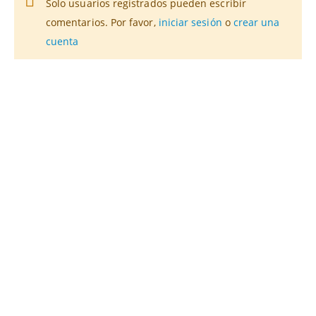
Solo usuarios registrados pueden escribir
comentarios. Por favor,
iniciar sesión
o
crear una
cuenta