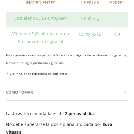
INGREDIENTES
2 PERLAS
%VRN*
Escualeno (
Olea europaea
)
1.000 mg
Vitamina E (D-alfa-tocoferol)
12 mg α-TE
100
Procedente del girasol
Más ingredientes en las perlas de Sura Vitasan: Agente de recubrimiento: gelatina;
humectante: agua purificada y glicerina.
* VRN = valor de referencia de nutrientes.
CÓMO TOMAR
La dosis recomendada es de
2 perlas al día
.
No debe superarse la dosis diaria indicada por
Sura
Vitasan
.