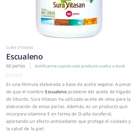
Saltar
al
SURA VITASAN
comienzo
Escualeno
de
60 perlas
Notificarme cuando este producto vuelva a stock
la
galería
de
Es una fórmula elaborada a base de aceite vegetal. A pesar
imágenes
de que el nombre
Escualeno
proviene del aceite de hígado
de tiburón, Sura Vitasan ha utilizado aceite de oliva para la
elaboración de estas perlas. Además, es un producto que
incorpora vitamina E en forma de D-alfa-tocoferol,
aportando un efecto antioxidante que protege el cuidado y
la salud de la piel.