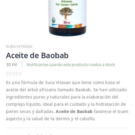
Saltar
al
SURA VITASAN
comienzo
Aceite de Baobab
de
30 ml
Notificarme cuando este producto vuelva a stock
la
galería
de
Es una fórmula de Sura Vitasan que tiene como base el
imágenes
aceite del árbol africano llamado Baobab. Se han utilizado
ingredientes puros y naturales para la elaboración del
complejo líquido, ideal para el cuidado y la hidratación de
pieles secas y dañadas.
Aceite de Baobab
favorece el buen
aspecto y la salud de la dermis y el cabello.