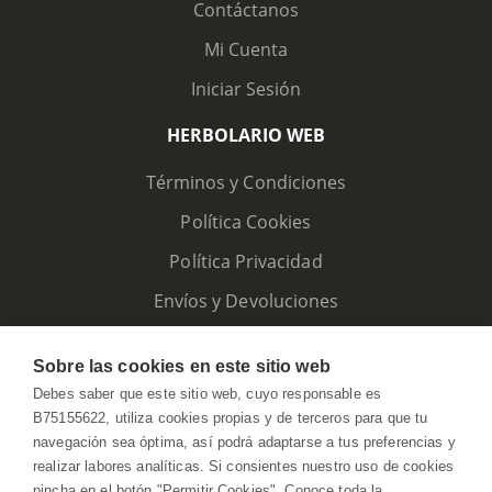
Contáctanos
Mi Cuenta
Iniciar Sesión
HERBOLARIO WEB
Términos y Condiciones
Política Cookies
Política Privacidad
Envíos y Devoluciones
Sobre las cookies en este sitio web
Debes saber que este sitio web, cuyo responsable es
B75155622, utiliza cookies propias y de terceros para que tu
navegación sea óptima, así podrá adaptarse a tus preferencias y
realizar labores analíticas. Si consientes nuestro uso de cookies
pincha en el botón "Permitir Cookies". Conoce toda la