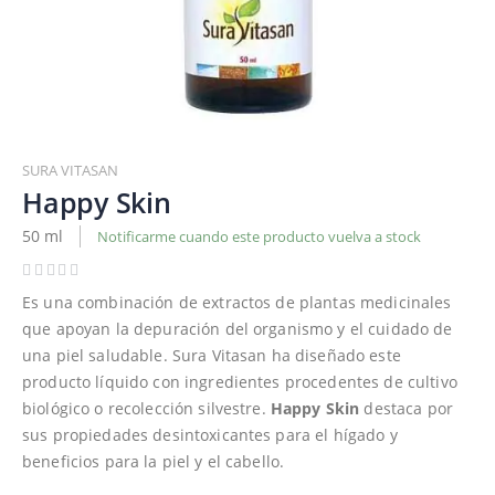
Saltar
al
SURA VITASAN
comienzo
Happy Skin
de
50 ml
Notificarme cuando este producto vuelva a stock
la
galería
de
Es una combinación de extractos de plantas medicinales
imágenes
que apoyan la depuración del organismo y el cuidado de
una piel saludable. Sura Vitasan ha diseñado este
producto líquido con ingredientes procedentes de cultivo
biológico o recolección silvestre.
Happy Skin
destaca por
sus propiedades desintoxicantes para el hígado y
beneficios para la piel y el cabello.