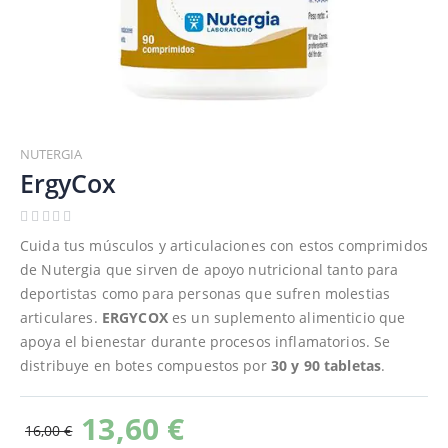
Saltar
al
NUTERGIA
comienzo
ErgyCox
de
la
galería
Cuida tus músculos y articulaciones con estos comprimidos
de
de Nutergia que sirven de apoyo nutricional tanto para
imágenes
deportistas como para personas que sufren molestias
articulares.
ERGYCOX
es un suplemento alimenticio que
apoya el bienestar durante procesos inflamatorios. Se
distribuye en botes compuestos por
30 y 90 tabletas
.
13,60 €
16,00 €