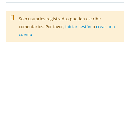
Solo usuarios registrados pueden escribir
comentarios. Por favor,
iniciar sesión
o
crear una
cuenta