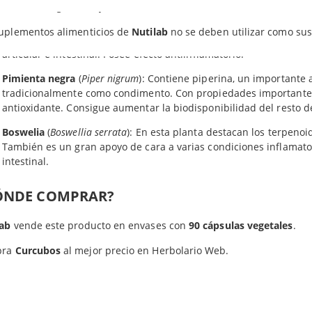
ar en un lugar seco y fresco. Mantener fuera del alcance de los n
Extracto seco de Pimienta negra
las Curcubos (Nutilab) son ideales para favorecer el
bienestar di
suplementos alimenticios de
Nutilab
no se deben utilizar como sust
Cúrcuma
(
Curcuma longa
): Su principio activo son los curcuminoi
redientes en las cápsulas de Nutilab: Antiaglomerantes (Dióxido de sílice y Estearato de m
articular e intestinal. Posee efecto antiinflamatorio.
Pimienta negra
(
Piper nigrum
): Contiene piperina, un importante 
tradicionalmente como condimento. Con propiedades importantes 
antioxidante. Consigue aumentar la biodisponibilidad del resto 
Boswelia
(
Boswellia serrata
): En esta planta destacan los terpeno
También es un gran apoyo de cara a varias condiciones inflamator
intestinal.
ÓNDE COMPRAR?
lab
vende este producto en envases con
90 cápsulas vegetales
.
pra
Curcubos
al mejor precio en Herbolario Web.