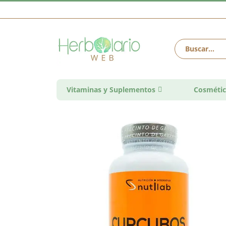
Vitaminas y Suplementos
Cosmétic
Saltar
al
final
de
la
galería
de
imágenes