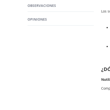
Guard
cápsu
OBSERVACIONES
Los 
Más ing
OPINIONES
¿D
Nuti
Com