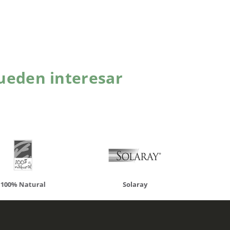
ueden interesar
atural
Solaray
LCN