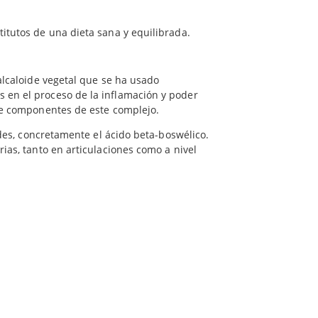
iños.
4 mg
gestivo
. Incluyen:
itutos de una dieta sana y equilibrada.
des, beneficiosos para el apoyo de la salud
agnesio).
alcaloide vegetal que se ha usado
en el proceso de la inflamación y poder
de componentes de este complejo.
ides, concretamente el ácido beta-boswélico.
ias, tanto en articulaciones como a nivel