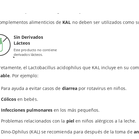
redientes en los comprimidos de KAL: Edulcorante (sorbitol, xilitol), maltodextrina, sabor nat
n sana la flora intestinal de tus niños con este producto probióti
dar
Dino-Dophilus
en un lugar fresco y seco. Mantener fuera del a
olon se mantenga saludable debe constar de una gran cantidad de
complementos alimenticios de
KAL
no deben ser utilizados como su
Dophilus es una fórmula eficaz que se elabora a partir de
L. acido
r la sensación de hinchazón tras las comidas o disminuir las posibi
Sin Derivados
ñimiento o la absorción inadecuada de los nutrientes.
Lácteos
Este producto no contiene
RA QUÉ SIRVE?
derivados lácteos.
etamente, el Lactobacillus acidophilus que KAL incluye en su com
dable
. Por ejemplo:
Para ayuda a evitar casos de
diarrea
por rotavirus en niños.
Cólicos
en bebés.
Infecciones pulmonares
en los más pequeños.
Problemas relacionados con la
piel
en niños alérgicos a la leche.
Dino-Dphilus (KAL) se recomienda para después de la toma de
an