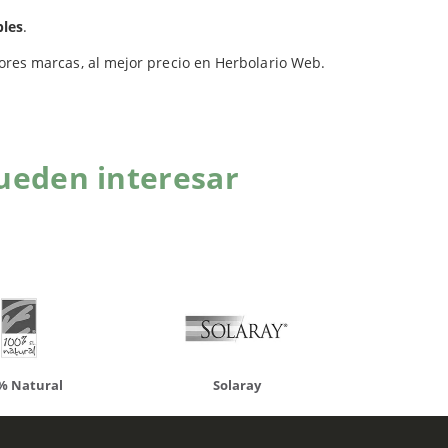
les
.
jores marcas, al mejor precio en Herbolario Web.
ueden interesar
atural
Solaray
LCN