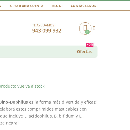
N
CREAR UNA CUENTA
BLOG
CONTÁCTANOS
TE AYUDAMOS
943 099 932
0
Cart
HOT!
Ofertas
producto vuelva a stock
Dino-Dophilus
es la forma más divertida y eficaz
 elabora estos comprimidos masticables con
e incluye L. acidophilus, B. bifidum y L.
eza negra.