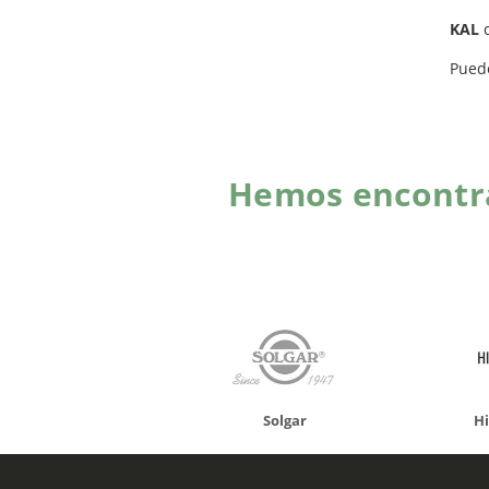
KAL
c
Pued
Hemos encontra
onusan
Solgar
Hifas 