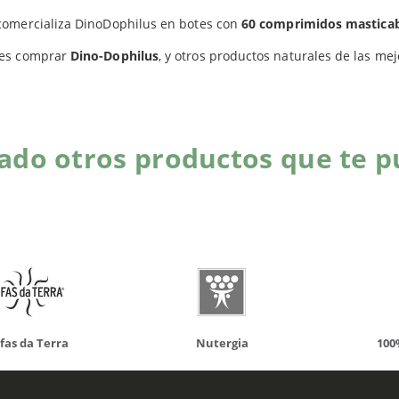
omercializa DinoDophilus en botes con
60 comprimidos masticab
Productos relacionados
es comprar
Dino-Dophilus
, y otros productos naturales de las me
do otros productos que te p
da Terra
Nutergia
100% N