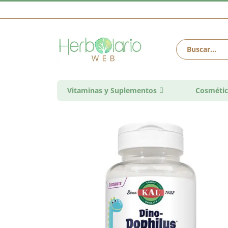
Vitaminas y Suplementos
Cosmétic
Saltar
al
final
de
la
galería
de
imágenes