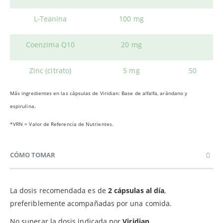
L-Teanina
100 mg
Coenzima Q10
20 mg
Zinc (citrato)
5 mg
50
Más ingredientes en las cápsulas de Viridian: Base de alfalfa, arándano y
espirulina.
*VRN = Valor de Referencia de Nutrientes.
CÓMO TOMAR
La dosis recomendada es de
2 cápsulas al día
,
preferiblemente acompañadas por una comida.
No superar la dosis indicada por
Viridian
.