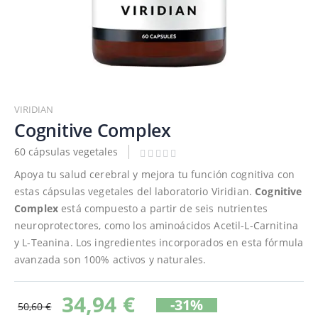
Saltar
al
VIRIDIAN
comienzo
Cognitive Complex
de
60 cápsulas vegetales
la
galería
Apoya tu salud cerebral y mejora tu función cognitiva con
de
estas cápsulas vegetales del laboratorio Viridian.
Cognitive
imágenes
Complex
está compuesto a partir de seis nutrientes
neuroprotectores, como los aminoácidos Acetil-L-Carnitina
y L-Teanina. Los ingredientes incorporados en esta fórmula
avanzada son 100% activos y naturales.
34,94 €
-31%
50,60 €