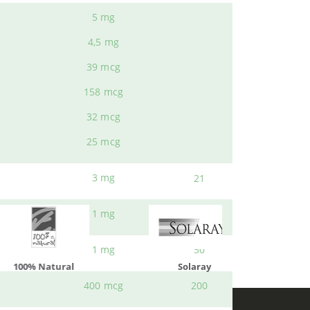
5 mg
4,5 mg
39 mcg
158 mcg
ueden interesar
32 mcg
25 mcg
3 mg
21
1 mg
100
1 mg
50
atural
Solaray
LCN
400 mcg
200