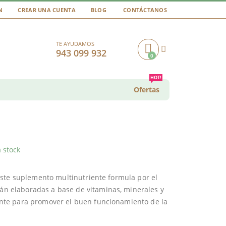
N
CREAR UNA CUENTA
BLOG
CONTÁCTANOS
TE AYUDAMOS
943 099 932
0
Cart
HOT!
Ofertas
 stock
este suplemento multinutriente formula por el
án elaboradas a base de vitaminas, minerales y
nte para promover el buen funcionamiento de la