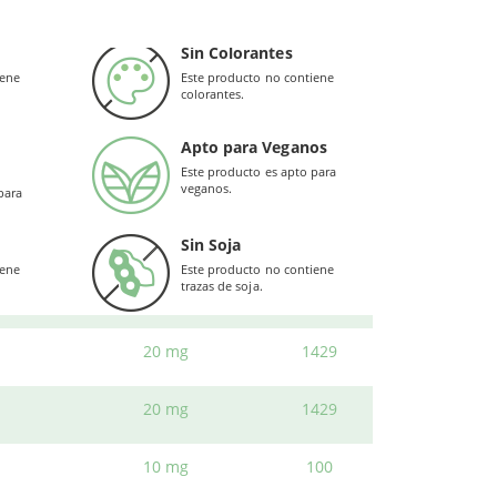
200 mg
rientes que trabajan con sinergia a la hora de
 hasta 22 nutrientes biodisponibles.
Sin Colorantes
80 mg
100
iene
Este producto no contiene
as de Viridian. Se trata de un complejo
colorantes.
utrientes, vitaminas y minerales.
275
33 mg (50 UI)
Apto para Veganos
lina y brahmi, una hierba adaptogénica que ayuda
Este producto es apto para
30 mg
186
can otros ingredientes, como zinc, hierro, yodo
veganos.
para
ibuyen a la función psicológica regular y el
30 mg
500
Sin Soja
iene
Este producto no contiene
trazas de soja.
20 mg
1818
20 mg
1429
s marcas, al mejor precio en Herbolario Web.
20 mg
1429
10 mg
100