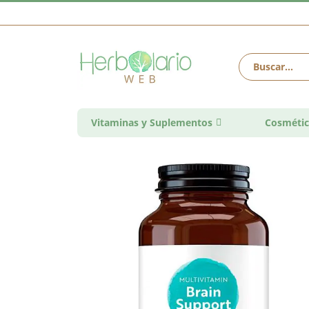
Vitaminas y Suplementos
Cosmétic
Saltar
al
final
de
la
galería
de
imágenes