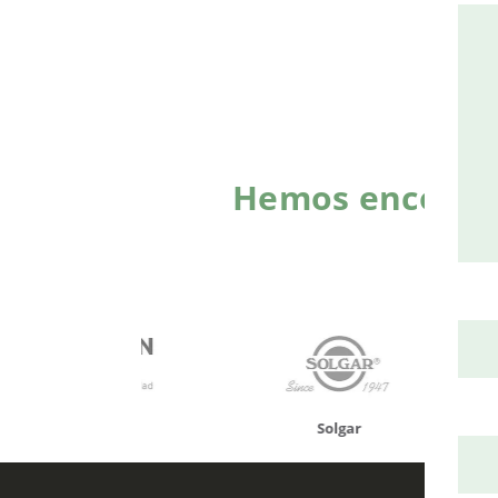
Hemos encontra
onusan
Solgar
Hifas 