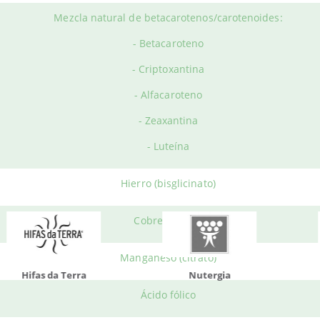
Mezcla natural de betacarotenos/carotenoides:
Productos relacionados
- Betacaroteno
- Criptoxantina
- Alfacaroteno
do otros productos que te p
- Zeaxantina
- Luteína
Hierro (bisglicinato)
Cobre (citrato)
Manganeso (citrato)
da Terra
Nutergia
100% N
Ácido fólico