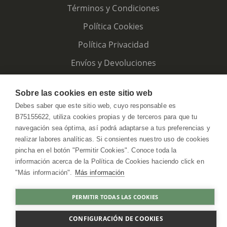
Términos y Condiciones
Política Cookies
Política Privacidad
Envíos y Devoluciones
Sobre las cookies en este sitio web
Debes saber que este sitio web, cuyo responsable es
B75155622, utiliza cookies propias y de terceros para que tu
navegación sea óptima, así podrá adaptarse a tus preferencias y
realizar labores analíticas. Si consientes nuestro uso de cookies
pincha en el botón "Permitir Cookies". Conoce toda la
información acerca de la Política de Cookies haciendo click en
"Más información".
Más información
HerbolarioWeb © 2026. All Rights Reserved
PERMITIR TODAS LAS COOKIES
COMPRAR
CONFIGURACIÓN DE COOKIES