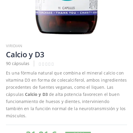
Saltar
al
VIRIDIAN
comienzo
Calcio y D3
de
90 cápsulas
la
galería
Es una fórmula natural que combina el mineral calcio con
de
vitamina D3 en forma de colecalciferol, ambos ingredientes
imágenes
procedentes de fuentes veganas, como el liquen. Las
cápsulas
Calcio y D3
de alta potencia favorecen el buen
funcionamiento de huesos y dientes, interviniendo
también en la función normal de la neurotransmisión y los
músculos.