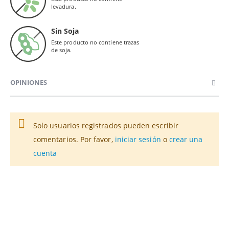
levadura.
Sin Soja
Este producto no contiene trazas
de soja.
OPINIONES
Solo usuarios registrados pueden escribir
comentarios. Por favor,
iniciar sesión
o
crear una
cuenta