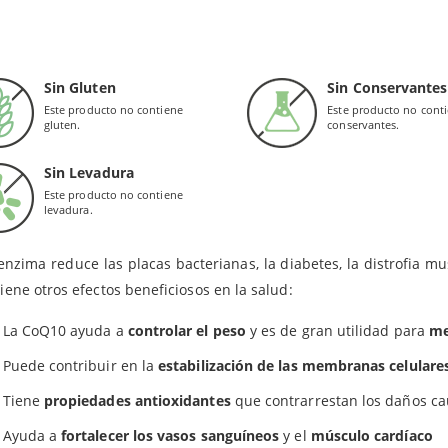
complementos alimenticios como
Coenzima Q-10 30 mg cápsulas b
OPIEDADES
ngredientes naturales presentes: Cubierta de la cápsula blanda: gelatina (de origen bovino),
tutos de una dieta equilibrada y sana.
 de arroz; emulgente: lecitina de soja; colorantes: pimentón, dióxido de titanio.
oenzima Q10
también es conocida como
Ubiquinona
, un activa
Sin Gluten
Sin Conservantes
 Q10
son marcas registradas de The Kaneka Corporation.
®
es rojas, pescado, soja y semillas, o puede ser sintetizada 
Este producto no contiene
Este producto no cont
guir las cantidades necesarias de este ingrediente a través de l
gluten.
conservantes.
les de la coenzima se reducen con la edad. Además, puede prese
Sin Levadura
n fatiga crónica, fallo congestivo del corazón o cardiomiopatía.
Este producto no contiene
levadura.
EFICIOS
enzima reduce las placas bacterianas, la diabetes, la distrofia 
 tiene otros efectos beneficiosos en la salud:
La CoQ10 ayuda a
controlar el peso
y es de gran utilidad para
me
Puede contribuir en la
estabilización de las membranas celulare
Tiene
propiedades
antioxidantes
que contrarrestan los daños cau
Ayuda a
fortalecer los vasos sanguíneos
y el
músculo cardíaco