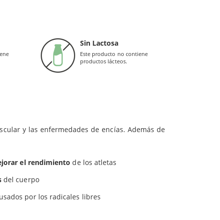
landas (Solgar)
no deben ser utilizados como
 glicerina (de aceite de semilla de palma y aceite de coco); aceite de
do que podemos encontrar en alimentos como las
Sin Lactosa
por nuestro organismo, producida en el hígado.
iene
Este producto no contiene
a dieta es difícil
, entre otras cosas, porque los
productos lácteos.
ntarse también esta disminución en personas que
muscular y las enfermedades de encías. Además de
jorar el rendimiento
de los atletas
s
del cuerpo
sados por los radicales libres