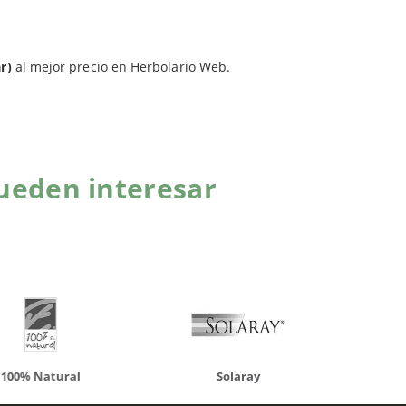
r)
al mejor precio en Herbolario Web.
ueden interesar
atural
Solaray
LCN