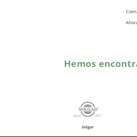
Coen
Ahor
Hemos encontra
onusan
Solgar
Hifas 