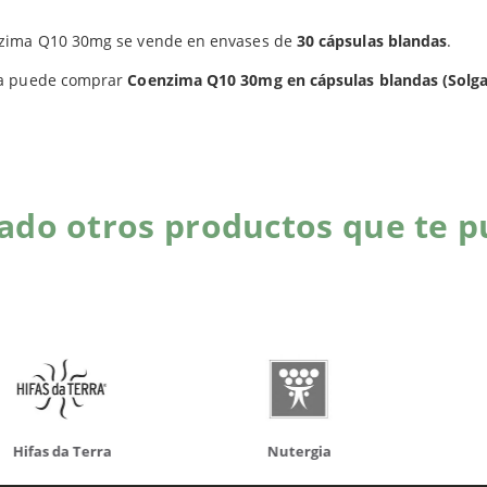
zima Q10 30mg se vende en envases de
30 cápsulas blandas
.
Productos relacionados
a puede comprar
Coenzima Q10 30mg en cápsulas blandas (Solga
do otros productos que te p
da Terra
Nutergia
100% N