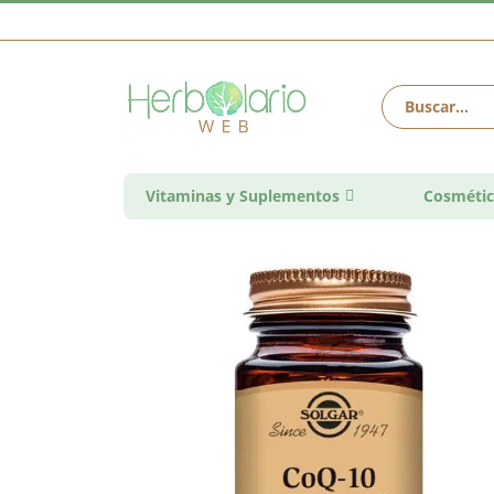
Vitaminas y Suplementos
Cosmétic
Saltar
al
final
de
la
galería
de
imágenes