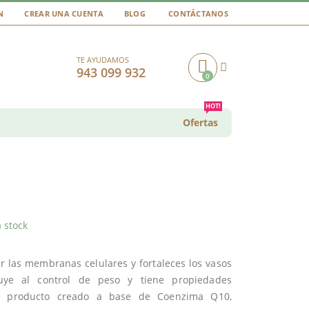
N
CREAR UNA CUENTA
BLOG
CONTÁCTANOS
TE AYUDAMOS
943 099 932
0
Cart
HOT!
Ofertas
 stock
r las membranas celulares y fortaleces los vasos
uye al control de peso y tiene propiedades
producto creado a base de Coenzima Q10,