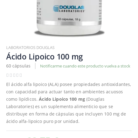
Saltar
al
LABORATORIOS DOUGLAS
comienzo
Ácido Lipoico 100 mg
de
60 cápsulas
Notificarme cuando este producto vuelva a stock
la
galería
de
El ácido alfa lipoico (ALA) posee propiedades antioxidantes,
imágenes
con capacidad para actuar tanto en ambientes acuosos
como lipídicos.
Ácido Lipoico 100 mg
(Douglas
Laboratories) es un suplemento alimenticio que se
distribuye en forma de cápsulas que incluyen 100 mg de
ácido alfa-lipoico puro por unidad.