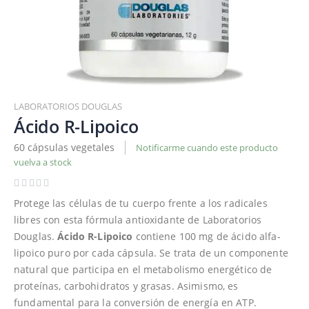
Saltar
al
LABORATORIOS DOUGLAS
comienzo
Ácido R-Lipoico
de
60 cápsulas vegetales
Notificarme cuando este producto
la
vuelva a stock
galería
de
imágenes
Protege las células de tu cuerpo frente a los radicales
libres con esta fórmula antioxidante de Laboratorios
Douglas.
Ácido R-Lipoico
contiene 100 mg de ácido alfa-
lipoico puro por cada cápsula. Se trata de un componente
natural que participa en el metabolismo energético de
proteínas, carbohidratos y grasas. Asimismo, es
fundamental para la conversión de energía en ATP.