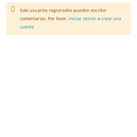
Solo usuarios registrados pueden escribir
comentarios. Por favor,
iniciar sesión
o
crear una
cuenta