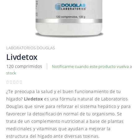
Saltar
al
LABORATORIOS DOUGLAS
comienzo
Livdetox
de
120 comprimidos
Notificarme cuando este producto vuelva a
la
stock
galería
de
imágenes
¿Te preocupa la salud y el buen funcionamiento de tu
hígado?
Livdetox
es una fórmula natural de Laboratorios
Douglas que sirve para reforzar el sistema hepático y para
favorecer la detoxificación normal de tu organismo. Se
trata de un complemento nutricional a base de plantas
medicinales y vitaminas que ayudan a mejorar la
estructura del hígado ante diversas toxinas.