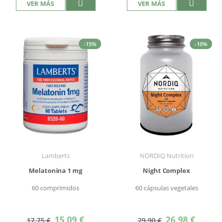
VER MÁS
VER MÁS
-15%
-10%
Lamberts
NORDIQ Nutrition
Melatonina 1 mg
Night Complex
60 comprimidos
60 cápsulas vegetales
Precio
Precio
15,09 €
26,98 €
17,75 €
29,90 €