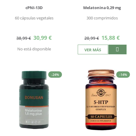
cPNI-13D
Melatonina 0,29 mg
60 cápsulas vegetales
300 comprimidos
Precio
Precio
30,99 €
15,88 €
38,99 €
20,99 €
especial
especial
No está disponible
VER MÁS
-24%
-14%