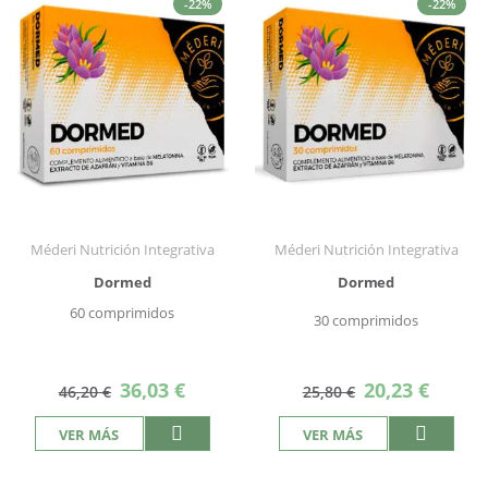
-22%
-22%
Méderi Nutrición Integrativa
Méderi Nutrición Integrativa
Dormed
Dormed
60 comprimidos
30 comprimidos
Precio
Precio
36,03 €
20,23 €
46,20 €
25,80 €
especial
especial
VER MÁS
VER MÁS