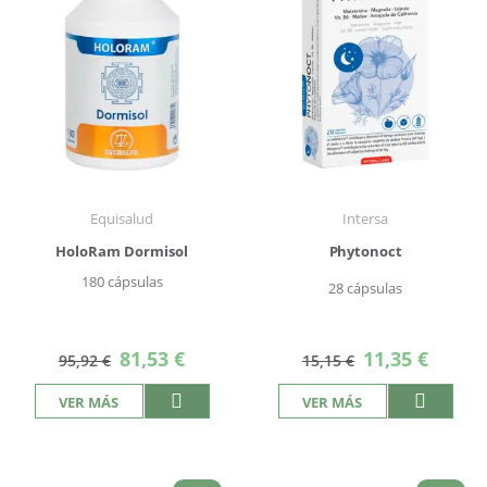
Equisalud
Intersa
HoloRam Dormisol
Phytonoct
180 cápsulas
28 cápsulas
Precio
Precio
81,53 €
11,35 €
95,92 €
15,15 €
especial
especial
VER MÁS
VER MÁS