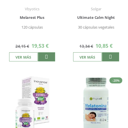
Vbyotics
Solgar
Melarest Plus
Ultimate Calm Night
120 cápsulas
30 cápsulas vegetales
Precio
Precio
19,53 €
10,85 €
24,15 €
13,34 €
especial
especial
VER MÁS
VER MÁS
-20%