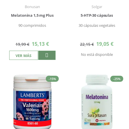
Bonusan
Solgar
Melatonina 1,5 mg Plus
5-HTP-30 cápsulas
90 comprimidos
30 cápsulas vegetales
Precio
Precio
15,13 €
19,05 €
19,99 €
22,15 €
especial
especial
No está disponible
VER MÁS
-15%
-25%