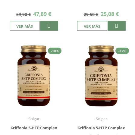
Precio
Precio
47,89 €
25,08 €
59,90 €
29,50 €
especial
especial
VER MÁS
VER MÁS
-10%
-17%
Solgar
Solgar
Griffonia 5-HTP Complex
Griffonia 5-HTP Complex