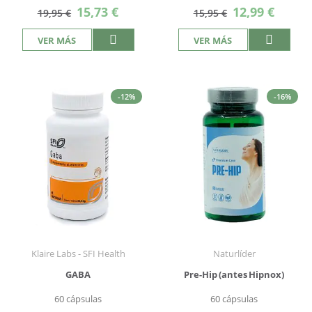
Precio
Precio
15,73 €
12,99 €
19,95 €
15,95 €
especial
especial
VER MÁS
VER MÁS
-12%
-16%
Klaire Labs - SFI Health
Naturlíder
GABA
Pre-Hip (antes Hipnox)
60 cápsulas
60 cápsulas