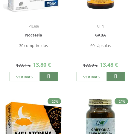
PiLeJe
CFN
Noctesia
GABA
30 comprimidos
60 cápsulas
Precio
Precio
13,80 €
13,48 €
17,61 €
17,90 €
especial
especial
VER MÁS
VER MÁS
-20%
-24%