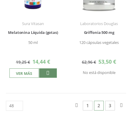
Sura Vitasan
Laboratorios Douglas
Melatonina Líquida (gotas)
Griffonia 500 mg
50 ml
120 cápsulas vegetales
Precio
Precio
14,44 €
53,50 €
19,25 €
62,96 €
especial
especial
No está disponible
VER MÁS
Página
Página
Anterior
Página
Actualmente est
Página
Pág
Sigu
1
2
3