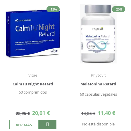
-13%
-20%
Vitae
Phytovit
CalmTu Night Retard
Melatonina Retard
60 comprimidos
60 cápsulas vegetales
Precio
Precio
20,01 €
11,40 €
22,95 €
14,25 €
especial
especial
No está disponible
VER MÁS