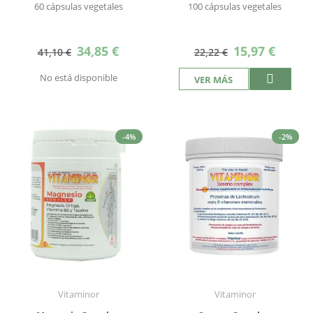
60 cápsulas vegetales
100 cápsulas vegetales
Precio
Precio
34,85 €
15,97 €
41,10 €
22,22 €
especial
especial
No está disponible
VER MÁS
-4%
-2%
Vitaminor
Vitaminor