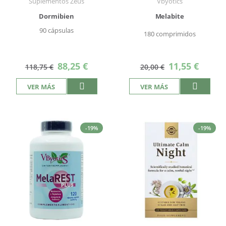
Suplementos Zeus
Vbyotics
Dormibien
Melabite
90 cápsulas
180 comprimidos
Precio
Precio
88,25 €
11,55 €
118,75 €
20,00 €
especial
especial
VER MÁS
VER MÁS
-19%
-19%