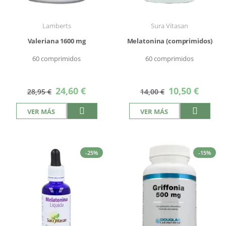
Lamberts
Sura Vitasan
Valeriana 1600 mg
Melatonina (comprimidos)
60 comprimidos
60 comprimidos
Precio
Precio
24,60 €
10,50 €
28,95 €
14,00 €
especial
especial
VER MÁS
VER MÁS
-25%
-15%