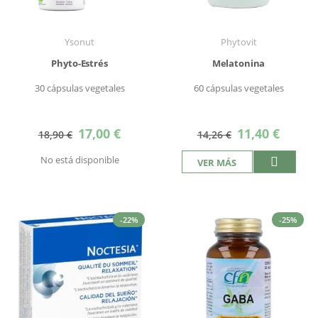
Ysonut
Phytovit
Phyto-Estrés
Melatonina
30 cápsulas vegetales
60 cápsulas vegetales
Precio
Precio
17,00 €
11,40 €
18,90 €
14,26 €
especial
especial
No está disponible
VER MÁS
-22%
-25%