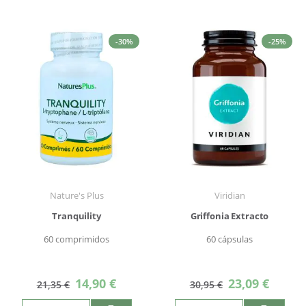
-30%
-25%
Nature's Plus
Viridian
Tranquility
Griffonia Extracto
60 comprimidos
60 cápsulas
Precio
Precio
14,90 €
23,09 €
21,35 €
30,95 €
especial
especial