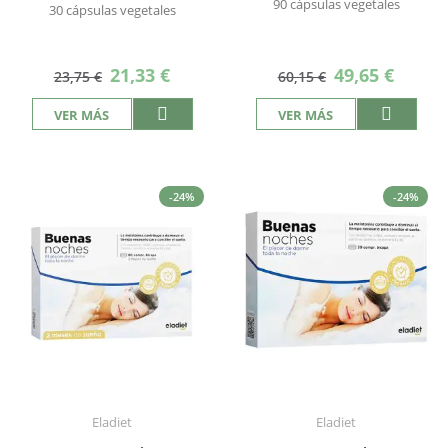
90 cápsulas vegetales
30 cápsulas vegetales
Precio
Precio
21,33 €
49,65 €
23,75 €
60,15 €
especial
especial
VER MÁS
VER MÁS
-24%
-24%
Eladiet
Eladiet