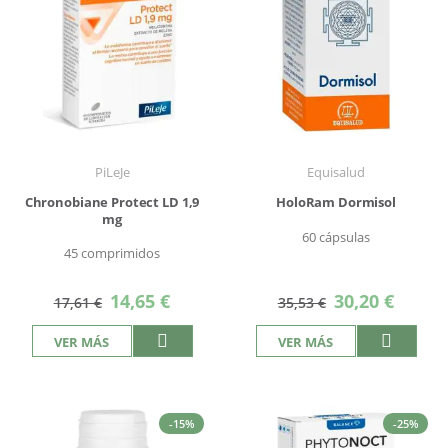
PiLeJe
Equisalud
Chronobiane Protect LD 1,9
HoloRam Dormisol
mg
60 cápsulas
45 comprimidos
Precio
Precio
14,65 €
30,20 €
17,61 €
35,53 €
especial
especial
VER MÁS
VER MÁS
-15%
-25%