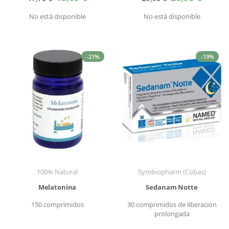
especial
especial
No está disponible
No está disponible
-21%
-19%
100% Natural
Symbiopharm (Cobas)
Melatonina
Sedanam Notte
150 comprimidos
30 comprimidos de liberación
prolongada