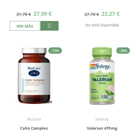
Precio
Precio
27,99 €
23,27 €
31,70 €
27,70 €
especial
especial
No está disponible
VER MÁS
-15%
-28%
BioCare
Solaray
Calm Complex
Valerian 470 mg