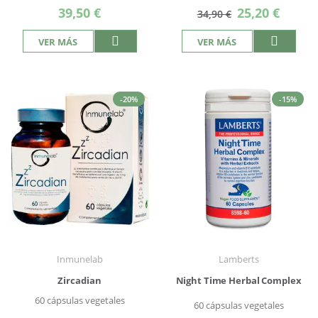
Precio
39,50 €
25,20 €
34,90 €
especial
VER MÁS
VER MÁS
-20%
-15%
Inmunelab
Lamberts
Zircadian
Night Time Herbal Complex
60 cápsulas vegetales
60 cápsulas vegetales