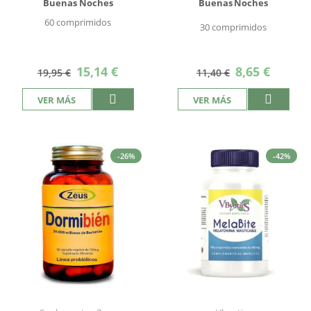
Buenas Noches
Buenas Noches
60 comprimidos
30 comprimidos
Precio
Precio
15,14 €
8,65 €
19,95 €
11,40 €
especial
especial
VER MÁS
VER MÁS
-26%
-42%