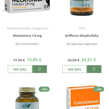
Méderi Nutrición Integrativa
CFN
Melatonina 1,9 mg
Griffonia Simplicifolia
60 comprimidos
60 cápsulas vegetales
Precio
Precio
13,85 €
24,81 €
17,35 €
32,50 €
especial
especial
VER MÁS
VER MÁS
-23%
-20%