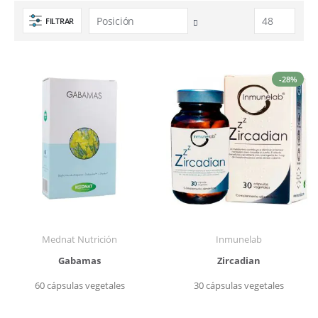
FILTRAR
Fijar
Dirección
Descendente
-28%
Mednat Nutrición
Inmunelab
Gabamas
Zircadian
60 cápsulas vegetales
30 cápsulas vegetales