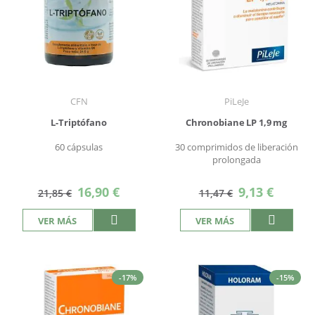
CFN
PiLeJe
L-Triptófano
Chronobiane LP 1,9 mg
60 cápsulas
30 comprimidos de liberación
prolongada
Precio
Precio
16,90 €
9,13 €
21,85 €
11,47 €
especial
especial
VER MÁS
VER MÁS
-17%
-15%