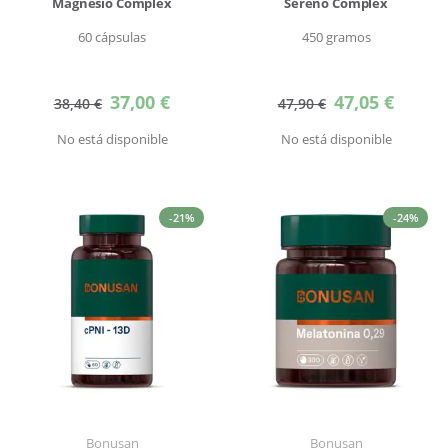
Magnesio Complex
Sereno Complex
60 cápsulas
450 gramos
Precio
Precio
37,00 €
47,05 €
38,40 €
47,90 €
especial
especial
No está disponible
No está disponible
-21%
-24%
Bonusan
Bonusan