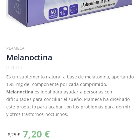
Saltar
al
PLAMECA
comienzo
Melanoctina
de
la
galería
Es un suplemento natural a base de melatonina, aportando
de
1,95 mg del componente por cada comprimido.
imágenes
Melanoctina
es ideal para ayudar a personas con
dificultades para conciliar el sueño. Plameca ha diseñado
este producto para acabar con los problemas para dormir
y otros trastornos nocturnos.
7,20 €
8,25 €