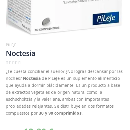
Saltar
al
PILEJE
comienzo
Noctesia
de
la
galería
¿Te cuesta conciliar el sueño? ¿No logras descansar por las
de
noches?
Noctesia
de PiLeJe es un suplemento alimenticio
imágenes
que ayuda a dormir plácidamente. Es un producto a base
de extractos vegetales de origen natura, como la
eschscholtzia y la valeriana, ambas con importantes
propiedades relajantes. Se distribuye en dos formatos
compuestos por
30 y 90 comprimidos
.