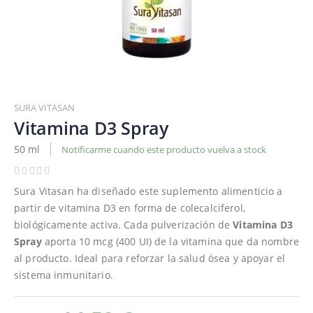
Saltar
al
SURA VITASAN
comienzo
Vitamina D3 Spray
de
50 ml
Notificarme cuando este producto vuelva a stock
la
galería
de
Sura Vitasan ha diseñado este suplemento alimenticio a
imágenes
partir de vitamina D3 en forma de colecalciferol,
biológicamente activa. Cada pulverización de
Vitamina D3
Spray
aporta 10 mcg (400 UI) de la vitamina que da nombre
al producto. Ideal para reforzar la salud ósea y apoyar el
sistema inmunitario.