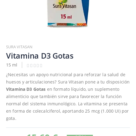
Saltar
al
SURA VITASAN
comienzo
Vitamina D3 Gotas
de
15 ml
la
galería
¿Necesitas un apoyo nutricional para reforzar la salud de
de
huesos y articulaciones? Sura Vitasan pone a tu disposición
imágenes
Vitamina D3 Gotas
en formato líquido, un suplemento
alimenticio que también sirve para favorecer la función
normal del sistema inmunológico. La vitamina se presenta
en forma de colecalciferol, aportando 25 mcg (1.000 UI) por
gota.