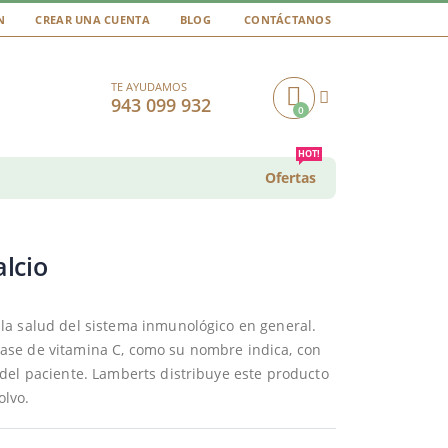
N
CREAR UNA CUENTA
BLOG
CONTÁCTANOS
TE AYUDAMOS
943 099 932
0
Cart
HOT!
Ofertas
lcio
la salud del sistema inmunológico en general.
ase de vitamina C, como su nombre indica, con
del paciente. Lamberts distribuye este producto
olvo.