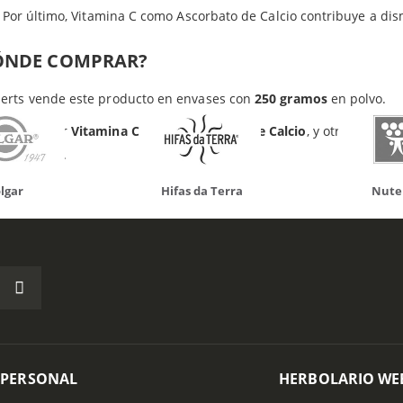
Productos relacionados
Por último, Vitamina C como Ascorbato de Calcio contribuye a dis
ÓNDE COMPRAR?
erts vende este producto en envases con
250 gramos
en polvo.
es comprar
Vitamina C como Ascorbato de Calcio
, y otros suple
olario Web.
da Terra
Nutergia
100% N
 PERSONAL
HERBOLARIO WE