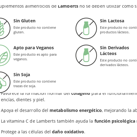
n problemas intestinales.
suplementos alimenticios de
Lamberts
no se deben utilizar como s
 nutriente que se toma principalmente para reforzar las defensas 
Sin Gluten
Sin Lactosa
mina C como Ascorbato de Calcio aporta un
sabor fuerte y refresc
Este producto no contiene
Este producto no cont
gluten.
productos lácteos.
es y las limas.
EFICIOS
Apto para Veganos
Sin Derivados
Lácteos
Este producto es apto para
veganos.
Este producto no cont
ascorbato de calcio en polvo, no ácido, se absorbe de manera más 
derivados lácteos.
mente en bebidas, se puede tomar con agua o espolvoreado sobre 
Sin Soja
ata de un suplemento que sirve como disolvente rápido, en forma
Este producto no contiene
trazas de soja.
Favorece la formación normal del
colágeno
para el funcionamient
encías, dientes y piel.
Apoya el desarrollo del
metabolismo energético
, mejorando la ab
La vitamina C de Lamberts también ayuda la
función psicológica
Protege a las células del
daño oxidativo
.