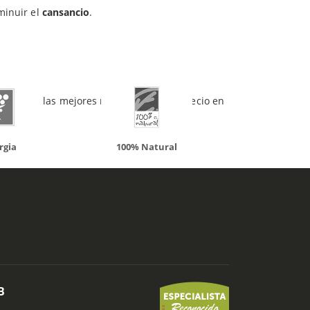
minuir el
cansancio
.
mentos de las mejores marcas, al mejor precio en
atural
Solaray
LCN
B