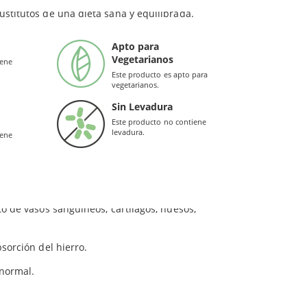
ustitutos de una dieta sana y equilibrada.
y mejorar así la salud del
sistema inmune
.
Apto para
Vegetarianos
ante
, similar a los ácidos frutales como los
iene
Este producto es apto para
vegetarianos.
Sin Levadura
Este producto no contiene
levadura.
iene
eficaz si se toma con comida. Se disuelve
la comida.
 de
polvo soluble fino
. Además:
o de vasos sanguíneos, cartílagos, huesos,
sorción del hierro.
normal.