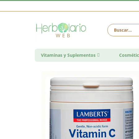
Vitaminas y Suplementos
Cosmétic
Saltar
al
final
de
la
galería
de
imágenes