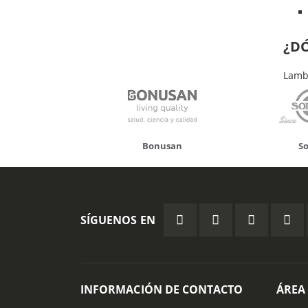
¿D
Lamb
Pued
Herb
onusan
Solgar
Hifas 
SÍGUENOS EN
INFORMACIÓN DE CONTACTO
ÁREA