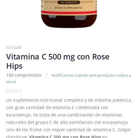
Saltar
al
SOLGAR
comienzo
Vitamina C 500 mg con Rose
de
Hips
la
galería
100 comprimidos
Notificarme cuando este producto vuelva a
de
stock
imágenes
Un suplemento nutricional completo y de máxima potencia,
con gran cantidad de vitamina C combinada con
escaramujo. Se trata de una combinación de vitaminas
naturales del grupo C de alta asimilación con escaramujo,
uno de los frutos con mayor cantidad de vitamina C. Solgar
distribuye
Vitamina C 500 mg con Rose Hips
en