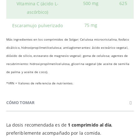
500 mg
625
Vitamina C
(ácido L-
ascórbico)
75 mg
Escaramujo
pulverizado
Más ingredientes en los comprimidos de Solgar: Celulosa microcristalina, fosfato
dicálcico, hidroxipropilmetilcelulosa; antiaglomerantes: ácido esteárico vegetal,
dióxido de silicio, estearato de magnesio vegetal; goma de celulosa; agentes de
recubrimiento: hidroxipropilmetilcelulosa, glicerina vegetal (de aceite de semilla
de palma y aceite de coco).
*VRN = Valores de referencia de nutrientes.
CÓMO TOMAR
La dosis recomendada es de
1 comprimido al día
,
preferiblemente acompañado por la comida.