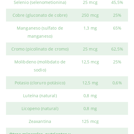
Selenio (selenometionina)
25 mcg
45,5%
Cobre (gluconato de cobre)
250 mcg
25%
Manganeso (sulfato de
1,3 mg
65%
manganeso)
Cromo (picolinato de cromo)
25 mcg
62,5%
Molibdeno (molibdato de
12,5 mcg
25%
sodio)
Potasio (cloruro potásico)
12,5 mg
0,6%
Luteína (natural)
0,8 mg
Licopeno (natural)
0,8 mg
Zeaxantina
125 mcg