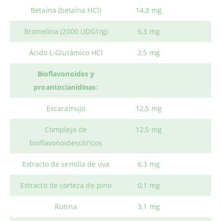
Betaína (betaína HCl)
14,3 mg
Bromelina (2000 UDG1/g)
6,3 mg
Ácido L-Glutámico HCl
2,5 mg
Bioflavonoides y
proantocianidinas:
Escaramujo
12,5 mg
Complejo de
12,5 mg
bioflavonoidescítricos
Extracto de semilla de uva
6,3 mg
Extracto de corteza de pino
0,1 mg
Rutina
3,1 mg