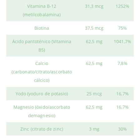
Vitamina B-12
31,3 mcg
1252%
(metilcobalamina)
Biotina
37,5 mcg
75%
Ácido pantoténico (Vitamina
62,5 mg
1041,7%
B5)
Calcio
62,5 mg
7,8%
(carbonato/citrato/ascorbato
cálcico)
Yodo (yoduro de potasio)
25 mcg
16,7%
Magnesio (óxido/ascorbato
62,5 mg
16,7%
demagnesio)
Zinc (citrato de zinc)
3 mg
30%