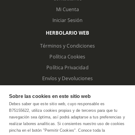
Mi Cuenta
Iniciar Sesión
HERBOLARIO WEB
Términos y Condiciones
Política Cookies
Política Privacidad
Envíos y Devoluciones
Sobre las cookies en este sitio web
Debes saber que este sitio web, cuyo responsable es
B75155622, utiliza cookies propias y de terceros para que tu
navegación sea óptima, así podrá adaptarse a tus preferencias y
realizar labores analíticas. Si consientes nuestro uso de cookies
pincha en el botón "Permitir Cookies". Conoce toda la