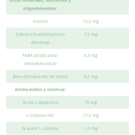
Otros minerales, nutrientes y
oligoelementos:
Inositol
12,5 mg
Colina (citrato/bitartrato
7,5 mg
decolina)
PABA (ácido para-
6,3 mg
aminobenzoico)
Boro (tetraborato de sodio)
0,2 mg
Aminoácidos y enzimas:
Ácido L-aspártico
70 mg
L-Cisteína HCl
17,5 mg
N-acetil L-cisteína
1,3 mg