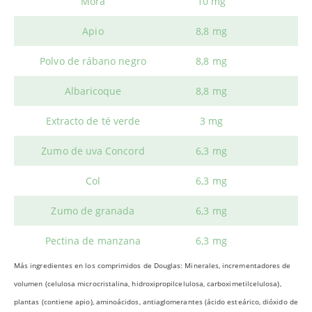
Mora
10 mg
Apio
8,8 mg
Polvo de rábano negro
8,8 mg
Albaricoque
8,8 mg
Extracto de té verde
3 mg
Zumo de uva Concord
6,3 mg
Col
6,3 mg
Zumo de granada
6,3 mg
Pectina de manzana
6,3 mg
Más ingredientes en los comprimidos de Douglas: Minerales, incrementadores de
volumen (celulosa microcristalina, hidroxipropilcelulosa, carboximetilcelulosa),
plantas (contiene apio), aminoácidos, antiaglomerantes (ácido esteárico, dióxido de