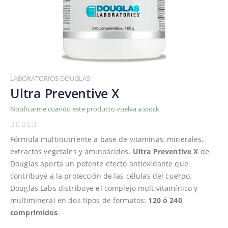
Saltar
al
LABORATORIOS DOUGLAS
comienzo
Ultra Preventive X
de
Notificarme cuando este producto vuelva a stock
la
galería
de
Fórmula multinutriente a base de vitaminas, minerales,
imágenes
extractos vegetales y aminoácidos.
Ultra Preventive X
de
Douglas aporta un potente efecto antioxidante que
contribuye a la protección de las células del cuerpo.
Douglas Labs distribuye el complejo multivitamínico y
multimineral en dos tipos de formatos:
120 ó 240
comprimidos
.