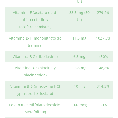
UI)
Vitamina E (acetato de d-
33,5 mg (50
279,2%
alfatocoferilo y
UI)
tocoferolesmixtos)
Vitamina B-1 (mononitrato de
11,3 mg
1027,3%
tiamina)
Vitamina B-2 (riboflavina)
6,3 mg
450%
Vitamina B-3 (niacina y
23,8 mg
148,8%
niacinamida)
Vitamina B-6 (piridoxina HCl
10 mg
714,3%
ypiridoxal-5-fosfato)
Folato (L-metilfolato decalcio,
100 mcg
50%
Metafolin®)