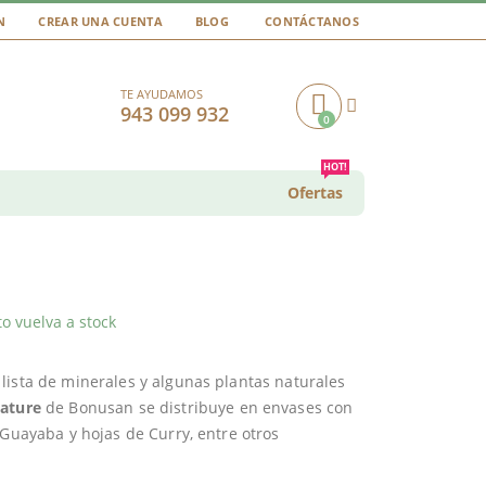
N
CREAR UNA CUENTA
BLOG
CONTÁCTANOS
TE AYUDAMOS
943 099 932
0
Cart
HOT!
Ofertas
o vuelva a stock
lista de minerales y algunas plantas naturales
Nature
de Bonusan se distribuye en envases con
 Guayaba y hojas de Curry, entre otros