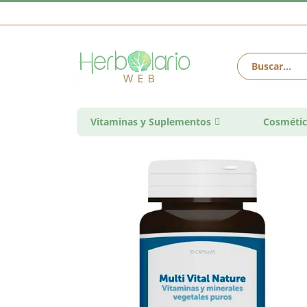
Vitaminas y Suplementos
Cosmétic
Saltar
al
final
de
la
galería
de
imágenes