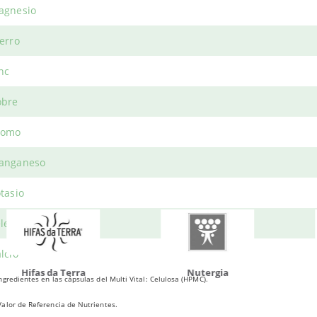
agnesio
Productos relacionados
erro
nc
obre
do otros productos que te p
romo
anganeso
tasio
lenio
lcio
da Terra
Nutergia
100% N
ngredientes en las cápsulas del Multi Vital: Celulosa (HPMC).
alor de Referencia de Nutrientes.