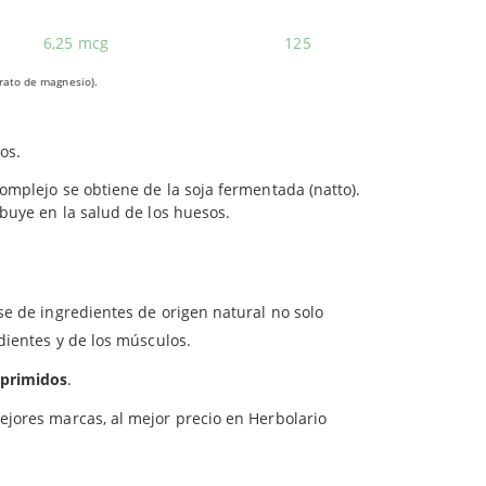
para
de apoyar el sistema óseo y articular. Sin
6,25 mcg
125
s importantes para garantizar el bienestar de las
rato de magnesio).
e los minerales calcio y fósforo. KAL utiliza la
os.
mplejo se obtiene de la soja fermentada (natto).
buye en la salud de los huesos.
se de ingredientes de origen natural no solo
dientes y de los músculos.
primidos
.
mejores marcas, al mejor precio en Herbolario