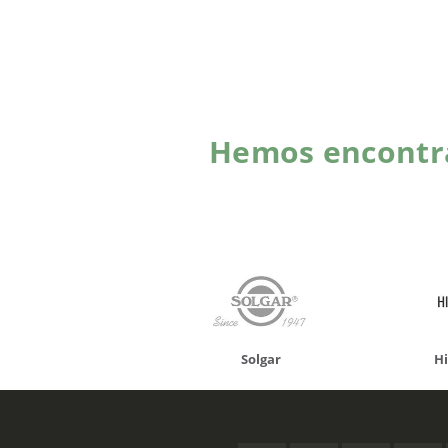
Hemos encontra
onusan
Solgar
Hifas 