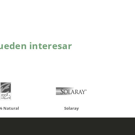
ueden interesar
atural
Solaray
LCN