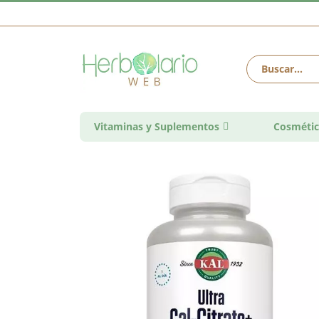
Vitaminas y Suplementos
Cosmétic
Saltar
al
final
de
la
galería
de
imágenes