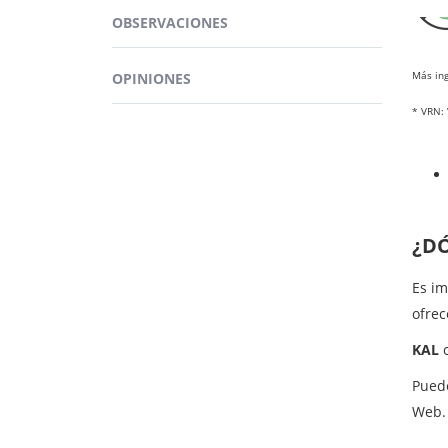
OBSERVACIONES
El ca
embar
artic
Más ing
OPINIONES
* VRN: 
¿D
Es im
ofre
KAL
Pued
Web.