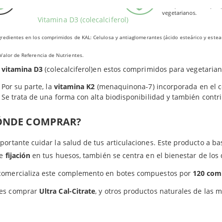
gluten.
Este producto es apto 
lcio y el magnesio
son dos de los minerales más eficaces a la hora 
vegetarianos.
Vitamina D3 (colecalciferol)
go, KAL va más allá con esta fórmula, ya que incluye dos vitamina
ulaciones.
redientes en los comprimidos de KAL: Celulosa y antiaglomerantes (ácido esteárico y estea
Valor de Referencia de Nutrientes.
La Vitamina D contribuye a la absorción y la utilización adecuada d
vitamina D3
(colecalciferol)en estos comprimidos para vegetarian
Por su parte, la
vitamina K2
(menaquinona-7) incorporada en el co
Se trata de una forma con alta biodisponibilidad y también contri
ÓNDE COMPRAR?
portante cuidar la salud de tus articulaciones. Este producto a ba
ce
fijación
en tus huesos, también se centra en el bienestar de los 
comercializa este complemento en botes compuestos por
120 com
es comprar
Ultra Cal-Citrate
, y otros productos naturales de las 