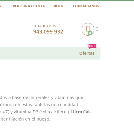
N
CREAR UNA CUENTA
BLOG
CONTÁCTANOS
TE AYUDAMOS
943 099 932
0
Cart
HOT!
Ofertas
idos a base de minerales y vitaminas que
corpora en estas tabletas una cantidad
-7) y vitamina D3 (colecalciferol).
Ultra Cal-
tar fijación en el hueso.