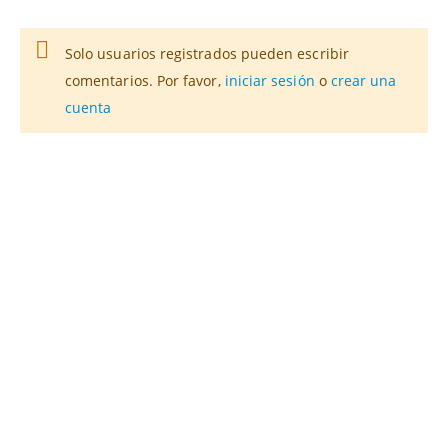
Solo usuarios registrados pueden escribir
comentarios. Por favor,
iniciar sesión
o
crear una
cuenta