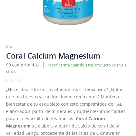
Saltar
al
KAL
comienzo
Coral Calcium Magnesium
de
90 comprimidos
Notificarme cuando este producto vuelva a
la
stock
galería
de
imágenes
¿Necesitas reforzar la salud de tus sistema óseo? ¿Notas
que tus huesos ya no funcionan como antes? Mantén el
bienestar de tu esqueleto con esto comprimidos de KAL
elaborado a partir de minerales y nutrientes importantes
para el desarrollo de tus huesos.
Coral Calcium
Magnesium
se elabora a partir de calcio de coral de la
variedad Sango, procedente de las islas de Okinawa en