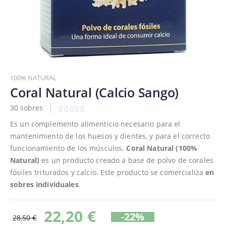
Saltar
al
100% NATURAL
comienzo
Coral Natural (Calcio Sango)
de
30 sobres
la
galería
Es un complemento alimenticio necesario para el
de
mantenimiento de los huesos y dientes, y para el correcto
imágenes
funcionamiento de los músculos.
Coral Natural (100%
Natural)
es un producto creado a base de polvo de corales
fósiles triturados y calcio. Este producto se comercializa
en
sobres individuales
.
22,20 €
-22%
28,50 €