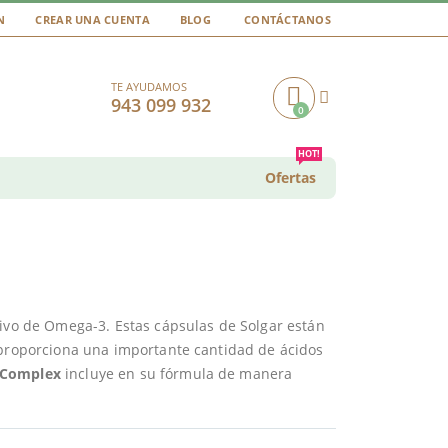
N
CREAR UNA CUENTA
BLOG
CONTÁCTANOS
TE AYUDAMOS
943 099 932
0
Cart
HOT!
Ofertas
tivo de Omega-3. Estas cápsulas de Solgar están
 proporciona una importante cantidad de ácidos
l Complex
incluye en su fórmula de manera