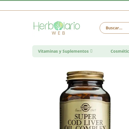
Vitaminas y Suplementos
Cosmétic
Saltar
al
final
de
la
galería
de
imágenes