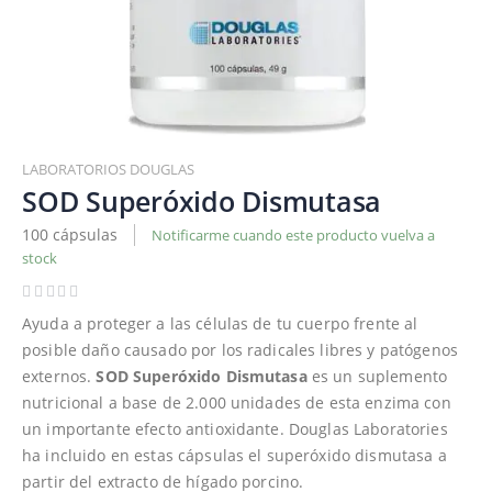
Saltar
al
LABORATORIOS DOUGLAS
comienzo
SOD Superóxido Dismutasa
de
100 cápsulas
Notificarme cuando este producto vuelva a
la
stock
galería
de
imágenes
Ayuda a proteger a las células de tu cuerpo frente al
posible daño causado por los radicales libres y patógenos
externos.
SOD Superóxido Dismutasa
es un suplemento
nutricional a base de 2.000 unidades de esta enzima con
un importante efecto antioxidante. Douglas Laboratories
ha incluido en estas cápsulas el superóxido dismutasa a
partir del extracto de hígado porcino.