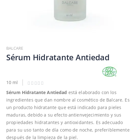
Saltar
al
BALCARE
comienzo
Sérum Hidratante Antiedad
de
la
galería
de
10 ml
imágenes
Sérum Hidratante Antiedad
está elaborado con los
ingredientes que dan nombre al cosmético de Balcare. Es
un producto hidratante que está indicado para pieles
maduras, debido a su efecto antienvejecimiento y sus
propiedades hidratantes y antioxidantes. Es adecuado
para su uso tanto de día como de noche, preferiblemente
después de la limpieza de la piel.