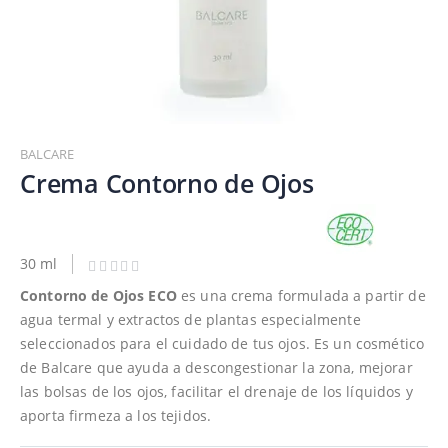
Saltar
al
BALCARE
comienzo
Crema Contorno de Ojos
de
la
galería
de
30 ml
imágenes
Contorno de Ojos ECO
es una crema formulada a partir de
agua termal y extractos de plantas especialmente
seleccionados para el cuidado de tus ojos. Es un cosmético
de Balcare que ayuda a descongestionar la zona, mejorar
las bolsas de los ojos, facilitar el drenaje de los líquidos y
aporta firmeza a los tejidos.