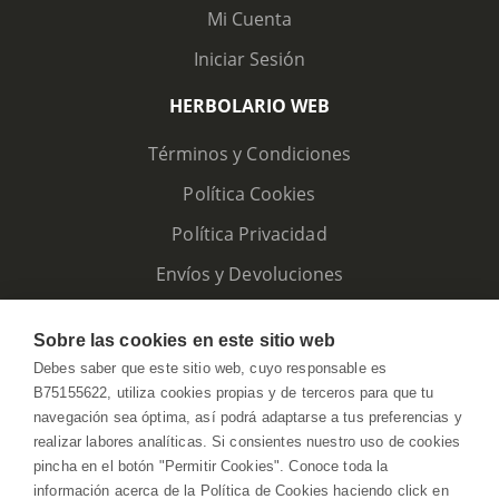
Mi Cuenta
Iniciar Sesión
HERBOLARIO WEB
Términos y Condiciones
Política Cookies
Política Privacidad
Envíos y Devoluciones
Sobre las cookies en este sitio web
Debes saber que este sitio web, cuyo responsable es
B75155622, utiliza cookies propias y de terceros para que tu
navegación sea óptima, así podrá adaptarse a tus preferencias y
realizar labores analíticas. Si consientes nuestro uso de cookies
pincha en el botón "Permitir Cookies". Conoce toda la
información acerca de la Política de Cookies haciendo click en