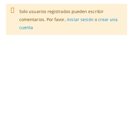
Solo usuarios registrados pueden escribir
comentarios. Por favor,
iniciar sesión
o
crear una
cuenta