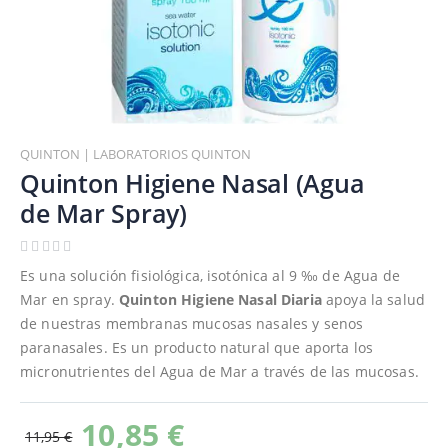
Saltar
al
QUINTON | LABORATORIOS QUINTON
comienzo
Quinton Higiene Nasal (Agua
de
de Mar Spray)
la
galería
de
Es una solución fisiológica, isotónica al 9 ‰ de Agua de
imágenes
Mar en spray.
Quinton Higiene Nasal Diaria
apoya la salud
de nuestras membranas mucosas nasales y senos
paranasales. Es un producto natural que aporta los
micronutrientes del Agua de Mar a través de las mucosas.
10,85 €
11,95 €