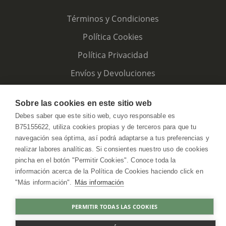
Términos y Condiciones
Política Cookies
Política Privacidad
Envíos y Devoluciones
Sobre las cookies en este sitio web
Debes saber que este sitio web, cuyo responsable es
B75155622, utiliza cookies propias y de terceros para que tu
navegación sea óptima, así podrá adaptarse a tus preferencias y
realizar labores analíticas. Si consientes nuestro uso de cookies
pincha en el botón "Permitir Cookies". Conoce toda la
información acerca de la Política de Cookies haciendo click en
"Más información".
Más información
HerbolarioWeb © 2026. All Rights Reserved
PERMITIR TODAS LAS COOKIES
COMPRAR