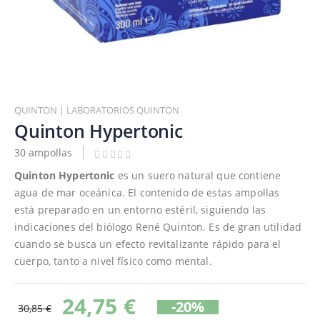
Saltar
al
QUINTON | LABORATORIOS QUINTON
comienzo
Quinton Hypertonic
de
30 ampollas
la
galería
Quinton Hypertonic
es un suero natural que contiene
de
agua de mar oceánica. El contenido de estas ampollas
imágenes
está preparado en un entorno estéril, siguiendo las
indicaciones del biólogo René Quinton. Es de gran utilidad
cuando se busca un efecto revitalizante rápido para el
cuerpo, tanto a nivel físico como mental.
24,75 €
-20%
30,85 €