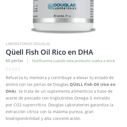
Saltar
al
LABORATORIOS DOUGLAS
comienzo
Qüell Fish Oil Rico en DHA
de
60 perlas
Notificarme cuando este producto vuelva a stock
la
galería
de
Refuerza tu memoria y contribuye a elevar tu estado de
imágenes
ánimo con las perlas de Douglas
QÜELL Fish Oil (rico en
DHA)
. Se trata de un suplemento alimenticio a base de
aceite de pescado con triglicéridos Omega-3, extraído
por CO2 supercrítico. Douglas Laboratories garantiza la
extracción cítrica con la máxima pureza, gran
biodisponibilidad y alta concentración.