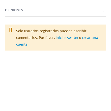
OPINIONES
Solo usuarios registrados pueden escribir
comentarios. Por favor,
iniciar sesión
o
crear una
cuenta