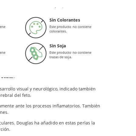
titutos de una dieta sana y equilibrada.
 en el que no se usan disolventes químicos, con
Sin Colorantes
las Laboratories
aporta pureza, gran
iene
Este producto no contiene
600 mg
colorantes.
cluye vitamina D3, con grandes beneficios para la
Sin Soja
400 mg
iene
Este producto no contiene
trazas de soja.
tracto de romero.
lo favorecen el bienestar de la salud
 ocular
.
sarrollo visual y neurológico, indicado también
rebral del feto.
ivamente ante los procesos inflamatorios. También
ones.
lares. Douglas ha añadido en estas perlas la
rción.