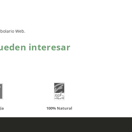
rbolario Web.
ueden interesar
atural
Solaray
LCN