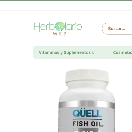
Vitaminas y Suplementos
Cosmétic
Saltar
al
final
de
la
galería
de
imágenes