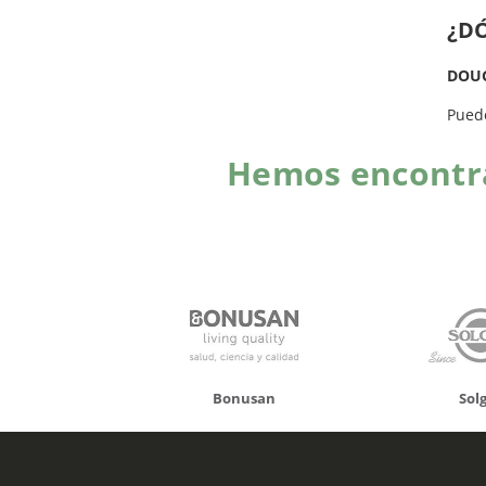
¿D
DOU
Pued
Hemos encontra
onusan
Solgar
Hifas 