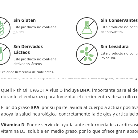
suplementos de
Douglas Laboratories
no deben utilizarse como sus
és de una
extracción con CO2 supercrítico
. Se trata de un proceso
Aporta:
cantidad reducida de isómeros no deseados.
Sin Gluten
Sin Conservantes
tra parte, el aceite de pescado incorporado en las perlas de Doug
Este producto no contiene
Este producto no cont
EPA (ácido eicosapentaenoico)
gluten.
conservantes.
sponibilidad y alta concentración
. Es un producto natural que in
 de tu organismo.
Sin Derivados
Sin Levadura
DHA (ácido docosahexaenoico)
Lácteos
Este producto no cont
DICACIONES
levadura.
Este producto no contiene
redientes en las perlas de Douglas: Gelatina de pescado, glicerina, tocoferoles mixtos y ex
derivados lácteos.
cidos grasos omega-3 que incorpora esta fórmula (EPA y DHA) no so
 Valor de Referencia de Nutrientes.
ovascular, también apoyan a los
sistemas neurológico, articular y
Qüell Fish Oil EPA/DHA Plus D incluye
DHA
, importante para el de
durante el embarazo para fomentar el crecimiento y desarrollo ce
El ácido graso
EPA
, por su parte, ayuda al cuerpo a actuar posit
apoya la salud neurológica, concretamente la de ojos y articulaci
Vitamina D:
Puede servir de ayuda ante enfermedades cardiovascu
vitamina D3, soluble en medio graso, por lo que ofrece gran abso