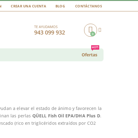
N
CREAR UNA CUENTA
BLOG
CONTÁCTANOS
TE AYUDAMOS
943 099 932
0
Cart
HOT!
Ofertas
yudan a elevar el estado de ánimo y favorecen la
tinan las perlas
QÜELL Fish Oil EPA/DHA Plus D
.
cado (rico en triglicéridos extraídos por CO2