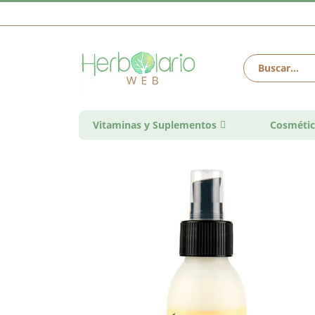
Vitaminas y Suplementos
Cosmétic
Saltar
al
final
de
la
galería
de
imágenes