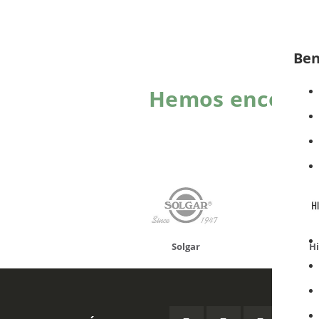
Ben
Hemos encontra
onusan
Solgar
Hifas 