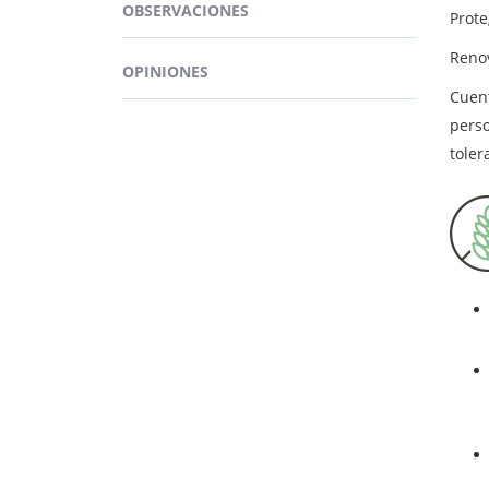
OBSERVACIONES
Prote
requi
Renov
Ing
OPINIONES
Cuent
perso
toler