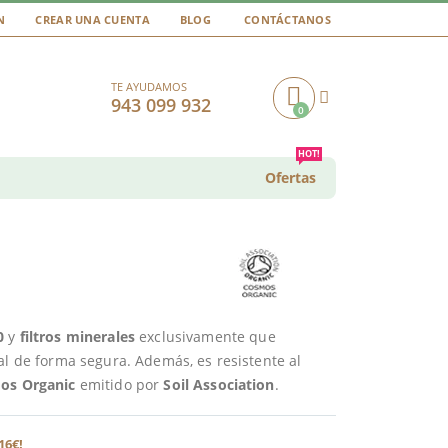
N
CREAR UNA CUENTA
BLOG
CONTÁCTANOS
TE AYUDAMOS
943 099 932
0
Cart
HOT!
Ofertas
0
y
filtros minerales
exclusivamente que
al de forma segura. Además, es resistente al
mos Organic
emitido por
Soil Association
.
16€!