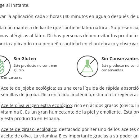
ge al instante.
sitos de seguridad, ofrece un equilibrio perfecto entre sostenibilid
ar la aplicación cada 2 horas (40 minutos en agua o después de u
redientes del Protector Solar Fluido SPF 30 d
a con manteca de karité que contiene látex natural. Su presencia,
nas alérgicas al látex. Dichas personas deben evitar los producto
Óxido de zinc (no-nano)
: es un protector solar mineral que reflej
Ejerce como una pantalla física.
ancia aplicando una pequeña cantidad en el antebrazo y observar 
Aceite de sésamo virgen de presión en frío ecológico
: es un gran 
Sin Gluten
Sin Conservantes
conocida por sus propiedades reparadoras y nutritivas para las pie
Este producto no contiene
Este producto no cont
Flores de caléndula ecológicas
gluten.
: vulneraria, epitelizante y emolien
conservantes.
delicadas.
Aceite de jojoba ecológica
: es una cera líquida de rápida absorció
semillas de jojoba. Rico en ácido linolénico, estimula la regenerac
Aceite oliva virgen extra ecológico
: rico en ácidos grasos (oleico, l
vitamina E. Es un gran humectante de la piel y emoliente. Está pr
y está producido en España.
Aceite de girasol ecológico
: destacado por ser uno de los aceites
aceite de oliva. La vitamina E es importante gracias a su poder an