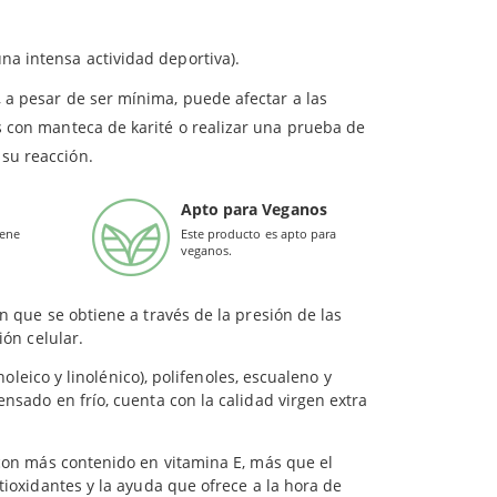
ad y eficacia.
na intensa actividad deportiva).
e Matarrania
 a pesar de ser mínima, puede afectar a las
s con manteca de karité o realizar una prueba de
a los rayos UV evitando que penetren en la piel.
su reacción.
antioxidante que eleva la cantidad de vitamina E,
Apto para Veganos
les, secas, debilitadas o sensibles.
iene
Este producto es apto para
te. Es ideal para mejorar las pieles sensibles y
veganos.
n que se obtiene a través de la presión de las
ión celular.
inoleico y linolénico), polifenoles, escualeno y
ensado en frío, cuenta con la calidad virgen extra
 con más contenido en vitamina E, más que el
tioxidantes y la ayuda que ofrece a la hora de