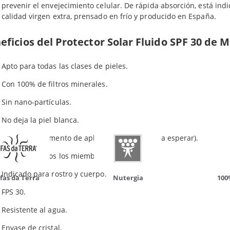
Productos relacionados
prevenir el envejecimiento celular. De rápida absorción, está ind
calidad virgen extra, prensado en frío y producido en España.
eficios del Protector Solar Fluido SPF 30 de 
do otros productos que te p
Apto para todas las clases de pieles.
Con 100% de filtros minerales.
Sin nano-partículas.
No deja la piel blanca.
Protege al momento de aplicarse (no hace falta esperar).
Apto para todos los miembros de la familia.
Indicado para rostro y cuerpo.
da Terra
Nutergia
100% N
FPS 30.
Resistente al agua.
Envase de cristal.