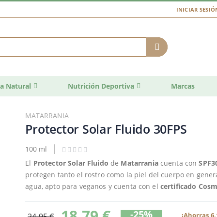
INICIAR SESIÓ
a Natural
Nutrición Deportiva
Marcas
MATARRANIA
Protector Solar Fluido 30FPS
100 ml
El
Protector Solar Fluido
de
Matarrania
cuenta con
SPF3
protegen tanto el rostro como la piel del cuerpo en gener
agua, apto para veganos y cuenta con el
certificado Cos
18,79 €
-25%
¡Ahorras 6,
24,95 €