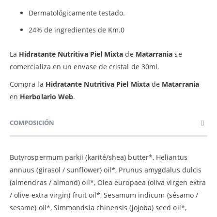
Dermatológicamente testado.
24% de ingredientes de Km.0
La
Hidratante Nutritiva Piel Mixta
de
Matarrania
se
comercializa en un envase de cristal de 30ml.
Compra la
Hidratante Nutritiva Piel Mixta
de
Matarrania
en
Herbolario Web
.
COMPOSICIÓN
Butyrospermum parkii (karité/shea) butter*, Heliantus
annuus (girasol / sunflower) oil*, Prunus amygdalus dulcis
(almendras / almond) oil*, Olea europaea (oliva virgen extra
/ olive extra virgin) fruit oil*, Sesamum indicum (sésamo /
sesame) oil*, Simmondsia chinensis (jojoba) seed oil*,