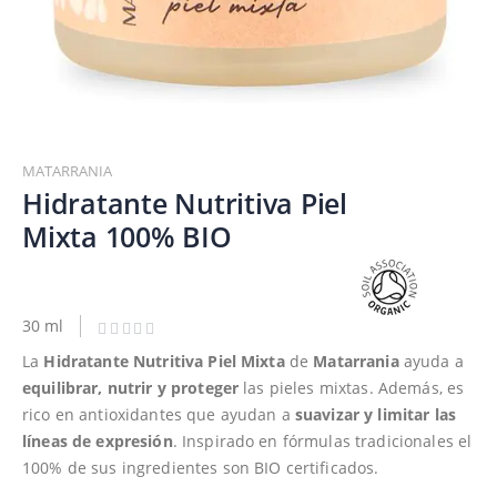
Saltar
al
MATARRANIA
comienzo
Hidratante Nutritiva Piel
de
Mixta 100% BIO
la
galería
de
imágenes
30 ml
La
Hidratante Nutritiva Piel Mixta
de
Matarrania
ayuda a
equilibrar, nutrir y proteger
las pieles mixtas. Además, es
rico en antioxidantes que ayudan a
suavizar y limitar las
líneas de expresión
. Inspirado en fórmulas tradicionales el
100% de sus ingredientes son BIO certificados.