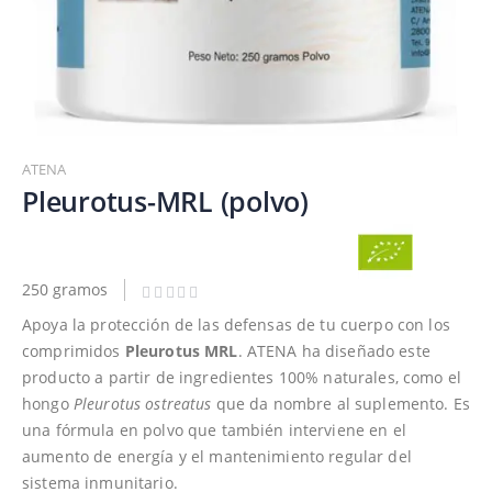
Saltar
al
ATENA
comienzo
Pleurotus-MRL (polvo)
de
la
galería
de
250 gramos
imágenes
Apoya la protección de las defensas de tu cuerpo con los
comprimidos
Pleurotus
MRL
. ATENA ha diseñado este
producto a partir de ingredientes 100% naturales, como el
hongo
Pleurotus ostreatus
que da nombre al suplemento. Es
una fórmula en polvo que también interviene en el
aumento de energía y el mantenimiento regular del
sistema inmunitario.