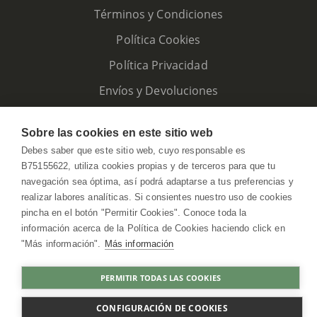
Términos y Condiciones
Política Cookies
Política Privacidad
Envíos y Devoluciones
Sobre las cookies en este sitio web
Debes saber que este sitio web, cuyo responsable es
B75155622, utiliza cookies propias y de terceros para que tu
navegación sea óptima, así podrá adaptarse a tus preferencias y
realizar labores analíticas. Si consientes nuestro uso de cookies
pincha en el botón "Permitir Cookies". Conoce toda la
información acerca de la Política de Cookies haciendo click en
"Más información".
Más información
HerbolarioWeb © 2026. All Rights Reserved
PERMITIR TODAS LAS COOKIES
COMPRAR
CONFIGURACIÓN DE COOKIES