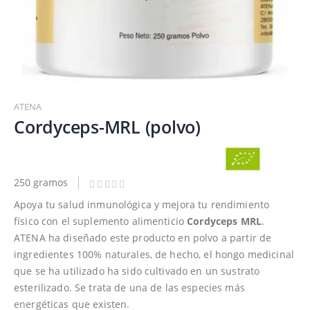
Saltar
al
ATENA
comienzo
Cordyceps-MRL (polvo)
de
la
galería
de
250 gramos
imágenes
Apoya tu salud inmunológica y mejora tu rendimiento
físico con el suplemento alimenticio
Cordyceps MRL
.
ATENA ha diseñado este producto en polvo a partir de
ingredientes 100% naturales, de hecho, el hongo medicinal
que se ha utilizado ha sido cultivado en un sustrato
esterilizado. Se trata de una de las especies más
energéticas que existen.